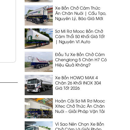
DẠNG THỔI 33 KHỐI
Xe Bồn Chở Cám Thức
Ăn Chăn Nuôi | Cấu Tạo,
Nguyên Lý, Báo Giá Mới
Nhất 2026
Sơ Mi Rơ Mooc Bồn Chở
Cám Thổi 50 Khối Giá Tốt
| Nguyên Vĩ Auto
Đầu Tư Xe Bồn Chở Cám
Chenglong 5 Chân H7 Có
Hiệu Quả Không?
Xe Bồn HOWO MAX 4
Chân 26 Khối INOX 304
Giá Tốt 2026
Hoán Cải Sơ Mi Rơ Mooc
Xitec Chở Thức Ăn Chăn
Nuôi – Giải Pháp Vận Tải
53 Khối, 32T Tối Ưu Nhất
Vì Sao Nên Chọn Xe Bồn
Chở Cám Là Giải Pháp