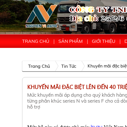
TRANG CHỦ
SẢN PHẨM
GIỚI THIỆU
D
Trang Chủ
Tin Tức
Khuyến mãi đặc biệt
KHUYẾN MÃI ĐẶC BIỆT LÊN ĐẾN 40 TRI
Mức khuyến mãi áp dụng cho quý khách hàng 
từng phân khúc series N và series F cho cả d
hỗ trợ
Isuzu