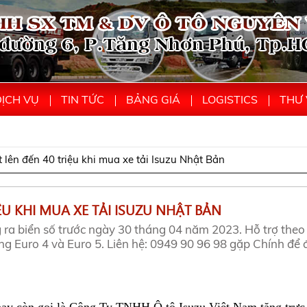
ỊCH VỤ
TIN TỨC
BẢNG GIÁ
LOGISTICS
THƯ 
 lên đến 40 triệu khi mua xe tải Isuzu Nhật Bản
ỆU KHI MUA XE TẢI ISUZU NHẬT BẢN
ra biển số trước ngày 30 tháng 04 năm 2023. Hỗ trợ theo
òng Euro 4 và Euro 5. Liên hệ: 0949 90 96 98 gặp Chính để