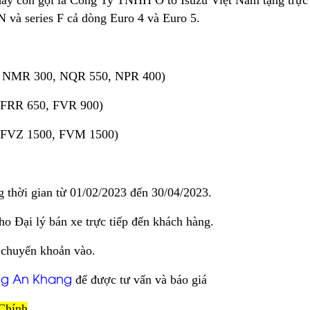
ay còn gọi là Công Ty TNHH Ô tô Isuzu Việt Nam tặng trực 
 N và series F cả dòng Euro 4 và Euro 5.
hư: NMR 300, NQR 550, NPR 400)
ư: FRR 650, FVR 900)
ư: FVZ 1500, FVM 1500)
g thời gian từ 01/02/2023 đến 30/04/2023.
o Đại lý bán xe trực tiếp đến khách hàng.
 chuyển khoản vào.
ng An Khang
để được tư vấn và báo giá
 Chính