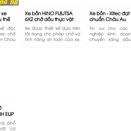
t xe
Xe bồn HINO FL8JTSA
Xe bồn - Xitec đạt
u thế
6X2 chở dầu thực vật
chuẩn Châu Au
EuroTech
 kế độc
Xe được thiết kế dựa trên
Tin vui cho các
tec chở
tải trọng cho phép chở và
nghiệp kinh doa
uẩn Châu
tính năng an toàn của xe.
chuyển xăng dầ
lý. Bảo
Qua đó, xe bồn Hino
mua những sản
A đến Z.
FL8JTSA 6x2 chở dầu thực
chuyên dùng (Xe b
6 98 Mr
vật là sản phẩm tốt ưu vừa
xitec) được sản xuấ
có tải trọng cao, kiểu dáng
từ thép Nhật Bản, s
thiết kế đẹp mắt, tính
lắp ráp hoàn toàn 
năng an toàn khi vận
hóa bằng Robot tr
hành tốt. Hotline phụ trách
bồn - xitec đạt chu
kỹ thuật xe bồn: 0949 90 96
Tech - Với giá tốt 
98 Mr Chính
nước
Ở
H ELIP
I HÌNH
khá phổ
bất cứ