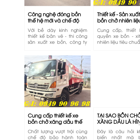
Công nghệ đóng bồn
Thiết kế - Sản xuấ
thế hệ mới và chế độ
bồn chở nhiên liệ
bảo hành toàn diện
hệ mới
Với bề dày kinh nghiệm
Cung cấp, thiết
2017
thiết kế bản vẽ - thi công
quyền xe bồn - xi
sản xuất xe bồn, công ty
nhiên liệu tiêu ch
chúng tôi không ngừng đổi
Âu. Gía cả hợp 
mới công nghệ từ thiết kế
hành toàn diện từ 
đến thi công để cho ra
Hotline: 0949 90 9
những chiếc xe bồn có
Chính
chất lượng cao với giá
thành hợp lý và được
chăm sóc bảo hành toàn
diện.
Cung cấp thiết kế xe
TẠI SAO BỒN CH
bồn chở xăng dầu thế
XĂNG DẦU LÀ HÌN
hệ mới bằng Robot t­ự
? MÀ KHÔNG PHẢ
Chất lượng vượt trội cùng
Đây là câu hỏi 
động
NÀO KHÁC
chế độ bảo hành toàn
biến nhất mà 