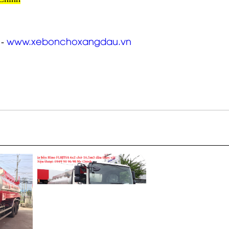
www.xebonchoxangdau.vn
-