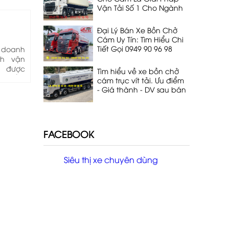
Vận Tải Số 1 Cho Ngành
Chăn Nuôi
Đại Lý Bán Xe Bồn Chở
Cám Uy Tín: Tìm Hiểu Chi
Tiết Gọi 0949 90 96 98
 doanh
nh vận
u được
Tìm hiểu về xe bồn chở
 phẩm
cám trục vít tải. Ưu điểm
ồn - xe
- Giá thành - DV sau bán
t 100 %
hàng. Lh 0949 90 96 98
ản xuất
tự động
ong hàn
FACEBOOK
ẩn Euro
nhất cả
Siêu thị xe chuyên dùng