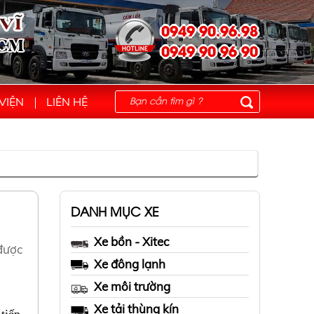
0949 90.96.98
0949 90 96 90
VIỆN
LIÊN HỆ
DANH MỤC XE
Xe bồn - Xitec
 được
Xe đông lạnh
Xe môi trường
Xe tải thùng kín