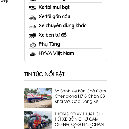
tiếp
Xe tải mui bạt
Xe tải gắn cẩu
Xe chuyên dùng khác
Xe ben tự đổ
Phụ Tùng
HYVA Việt Nam
TIN TỨC NỔI BẬT
So Sánh Xe Bồn Chở Cám
Chenglong H7 5 Chân 33
Khối Với Các Dòng Xe
Cùng Phân Khúc
THÔNG SỐ KỸ THUẬT CHI
TIẾT XE BỒN CHỞ CÁM
CHENGLONG H7 5 CHÂN