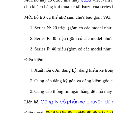
Mức hỗ này có được nhà máy
Việt Nam h
cho khách hàng khi mua xe tải Isuzu của series
Mức hỗ trợ cụ thể như sau: chưa bao gồm VAT
Series N: 20 triệu (gồm có các model n
Series F: 30 triệu (gồm có các model nh
Series F: 40 triệu (gồm có các model nh
Điều kiện:
Xuất hóa đơn, đăng ký, đăng kiểm xe tron
Cung cấp đăng ký gốc và đăng kiểm gốc ch
Cung cấp thông tin ngân hàng để nhà máy
Công ty cổ phần xe chuyên dù
Liên hệ.
Điện thoại:
0949 90 96 98 - 0949 90 96 90 gặp