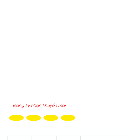
Email:
chinh.aks91@gmail.com
-
chinh.saigonchuyendung@gmail.com
Website:
xebonchoxangdau.vn
-
xechuyendungankhang.c
Địa chỉ:
25/2/6 đường 6, P.Tăng Nhơn Phú, Tp.HCM
THỐNG KÊ TRUY CẬP
Hôm nay :
873
Tuần này :
5,611
Tổng truy cập :
2197306
ĐĂNG KÝ NHẬN EMAIL