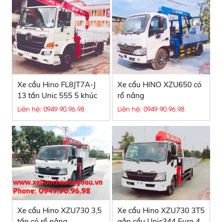
Xe cẩu Hino FL8JT7A-J
Xe cẩu HINO XZU650 có
13 tấn Unic 555 5 khúc
rổ nâng
Liên hệ: 0949 90.96.98
Liên hệ: 0949 90.96.98
Xe cẩu Hino XZU730 3,5
Xe cẩu Hino XZU730 3T5
tấn có rổ nâng
gắn cẩu Unic344 Euro 4