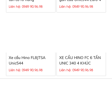
Liên hệ: 0949 90.96.98
Liên hệ: 0949 90.96.98
Xe cẩu Hino FL8JTSA
XE CẨU HINO FC 6 TẤN
Unic544
UNIC 340 4 KHÚC
Liên hệ: 0949 90.96.98
Liên hệ: 0949 90.96.98
CÔNG TY TNHH SX TM & DV Ô TÔ
NGUYÊN VĨ
Hotline
:
0949 90 96 98 - 0949.90.96.90 - Mr. Chính