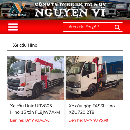
Xe cẩu Hino
Xe cẩu Unic URV805
Xe cẩu gập FASSI Hino
Hino 15 tấn FL8JW7A-M
XZU720 2T8
thùng dài 8 mét
Liên hệ: 0949 90.96.98
Liên hệ: 0949 90.96.98