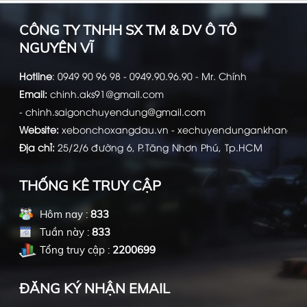
CÔNG TY TNHH SX TM & DV Ô TÔ
NGUYÊN VĨ
Hotline
:
0949 90 96 98 - 0949.90.96.90 - Mr. Chính
Email:
chinh.aks91@gmail.com
-
chinh.saigonchuyendung@gmail.com
Website:
xebonchoxangdau.vn
-
xechuyendungankhang.c
Địa chỉ:
25/2/6 đường 6, P.Tăng Nhơn Phú, Tp.HCM
THỐNG KÊ TRUY CẬP
Hôm nay :
833
Tuần này :
833
Tổng truy cập :
2200699
ĐĂNG KÝ NHẬN EMAIL