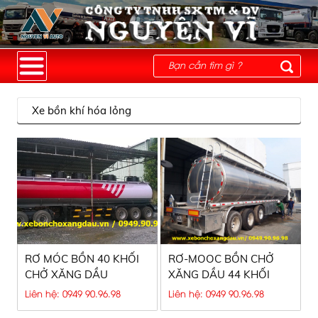
Xe bồn khí hóa lỏng
RƠ MÓC BỒN 40 KHỐI
RƠ-MOOC BỒN CHỞ
CHỞ XĂNG DẦU
XĂNG DẦU 44 KHỐI
Liên hệ: 0949 90.96.98
Liên hệ: 0949 90.96.98