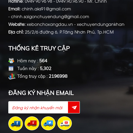
Hotline
:
0949 90 96 98 - 0949.90.96.90 - Mr. Chính
Email:
chinh.aks91@gmail.com
-
chinh.saigonchuyendung@gmail.com
Website:
xebonchoxangdau.vn
-
xechuyendungankhang.c
Địa chỉ:
25/2/6 đường 6, P.Tăng Nhơn Phú, Tp.HCM
THỐNG KÊ TRUY CẬP
Hôm nay :
564
Tuần này :
5,302
Tổng truy cập :
2196998
ĐĂNG KÝ NHẬN EMAIL