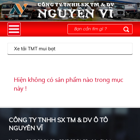
Xe tải TMT mui bạt
Hiện không có sản phẩm nào trong mục
này !
CÔNG TY TNHH SX TM & DV Ô TÔ
NGUYÊN VĨ