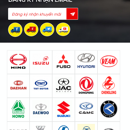
có thêm giấy chứng nhận áp lực bồn, chứng nhận siêu
âm độ dày của thép đóng bồn do chủ đầu tư yêu cầu
thêm.
-
Xe bồn chở dầu cá, mỡ cá, dầu thực vật
là loại
chất lỏng nên khi vận chuyển sẽ có lực quán tính và
hệ số dao động lớn nên phần bồn xe xăng dầu cũng
cấu tạo đặc biệt như sẽ có các vách ngăn chắn sóng,
vách giảm sốc, vách ngăn hình bán nguyệt thông nhau
từ trước ra sau, được liên kết bằng các thanh V50 liên
kết các vách ngăn không bị lệch khỏi vị trí ban đầu,
chống xé bồn khi vận chuyển, phần cuối của xe chở
dầu ăn có khuynh hướng thấp hơn phần đầu do thiết
kế tạo góc nghiên để tự chảy chất lỏng ra ngoài mà
không cần dùng bơm đẩy xả hàng.
-
Vật liệu đóng bồn chở dầu ăn
đa phần là Inox cao
cấp không rỉ sét như Inox304, inox316, hoặc kim loại