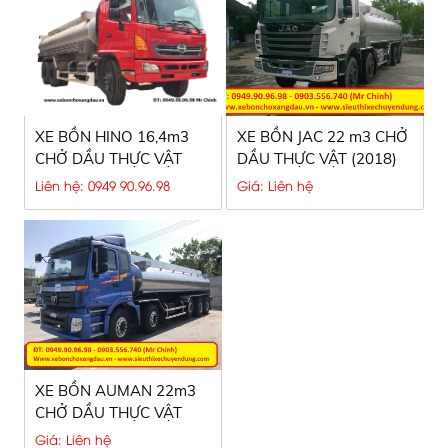
XE BỒN HINO 16,4m3
XE BỒN JAC 22 m3 CHỞ
CHỞ DẦU THỰC VẬT
DẦU THỰC VẬT (2018)
(2018)
Liên hệ: 0949 90.96.98
Giá: Liên hệ
XE BỒN AUMAN 22m3
CHỞ DẦU THỰC VẬT
(2018)
Giá: Liên hệ