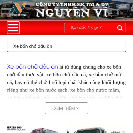
Xe bồn chở dầu ăn
Xe bồn chở dầu ăn
là từ dùng chung cho xe bồn
chở dầu thực vật, xe bồn chở dầu cá, xe bồn chở mở
cá, hay có thể chở 1 số loại chất khác cùng khối lượng
riêng như xe bồn nước sạch, xe bồn chở nước mắm,
xe bồn chở mật mía, xe bồn chở bia tươi, xe bồn chở
cồn, xe bồn chở mủ cao su,…vv
XEM THÊM