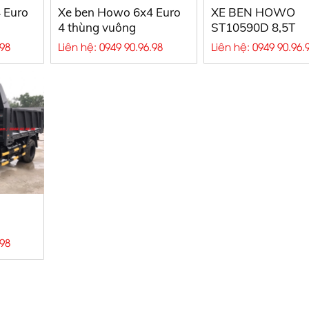
 Euro
Xe ben Howo 6x4 Euro
XE BEN HOWO
4 thùng vuông
ST10590D 8,5T
.98
Liên hệ: 0949 90.96.98
Liên hệ: 0949 90.96.
.98