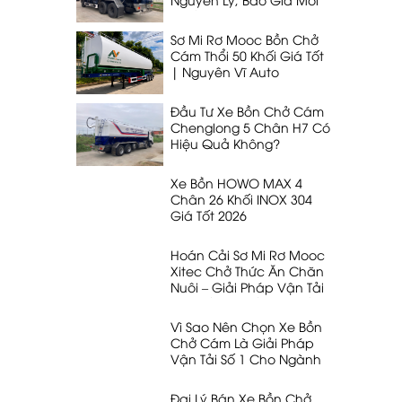
Nhất 2026
Sơ Mi Rơ Mooc Bồn Chở
Cám Thổi 50 Khối Giá Tốt
| Nguyên Vĩ Auto
Đầu Tư Xe Bồn Chở Cám
Chenglong 5 Chân H7 Có
Hiệu Quả Không?
Xe Bồn HOWO MAX 4
Chân 26 Khối INOX 304
Giá Tốt 2026
Hoán Cải Sơ Mi Rơ Mooc
Xitec Chở Thức Ăn Chăn
Nuôi – Giải Pháp Vận Tải
53 Khối, 32T Tối Ưu Nhất
Vì Sao Nên Chọn Xe Bồn
Chở Cám Là Giải Pháp
Vận Tải Số 1 Cho Ngành
Chăn Nuôi
Đại Lý Bán Xe Bồn Chở