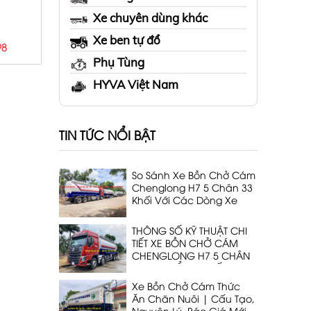
Xe chuyên dùng khác
Xe ben tự đổ
98
Phụ Tùng
HYVA Việt Nam
TIN TỨC NỔI BẬT
So Sánh Xe Bồn Chở Cám
Chenglong H7 5 Chân 33
Khối Với Các Dòng Xe
Cùng Phân Khúc
THÔNG SỐ KỸ THUẬT CHI
TIẾT XE BỒN CHỞ CÁM
CHENGLONG H7 5 CHÂN
DẠNG THỔI 33 KHỐI
Xe Bồn Chở Cám Thức
Ăn Chăn Nuôi | Cấu Tạo,
Nguyên Lý, Báo Giá Mới