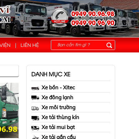
0949 90.96.98
0949 90 96 90
VIỆN
LIÊN HỆ
DANH MỤC XE
Xe bồn - Xitec
Xe đông lạnh
Xe môi trường
Xe tải thùng kín
Xe tải mui bạt
Xe tải gắn cẩu