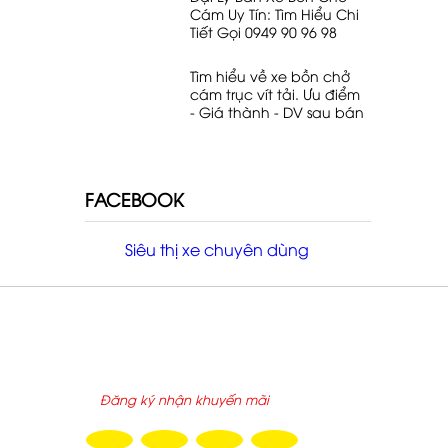
Cám Uy Tín: Tìm Hiểu Chi
Tiết Gọi 0949 90 96 98
Tìm hiểu về xe bồn chở
cám trục vít tải. Ưu điểm
- Giá thành - DV sau bán
hàng. Lh 0949 90 96 98
FACEBOOK
Siêu thị xe chuyên dùng
ĐĂNG KÝ NHẬN EMAIL