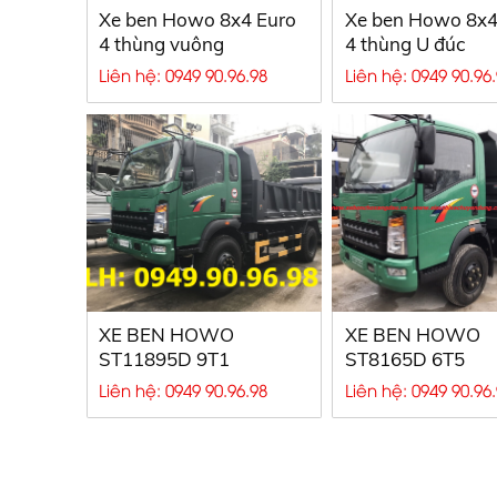
Xe ben Howo 8x4 Euro
Xe ben Howo 8x4
4 thùng vuông
4 thùng U đúc
Liên hệ: 0949 90.96.98
Liên hệ: 0949 90.96
XE BEN HOWO
XE BEN HOWO
ST11895D 9T1
ST8165D 6T5
Liên hệ: 0949 90.96.98
Liên hệ: 0949 90.96