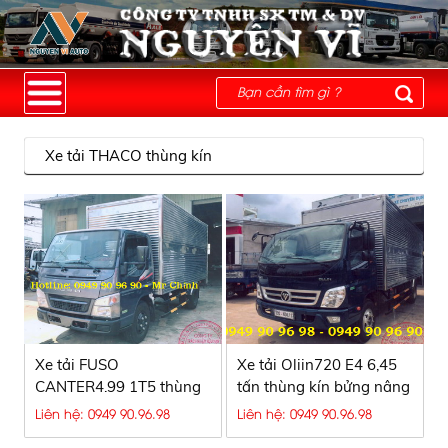
Xe tải THACO thùng kín
Xe tải FUSO
Xe tải Oliin720 E4 6,45
CANTER4.99 1T5 thùng
tấn thùng kín bửng nâng
dài 4m3
Liên hệ: 0949 90.96.98
Liên hệ: 0949 90.96.98