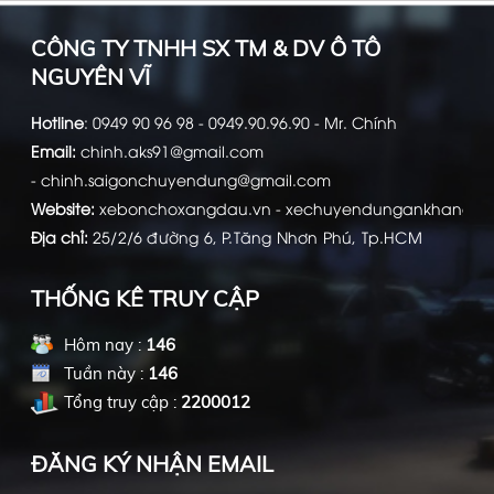
CÔNG TY TNHH SX TM & DV Ô TÔ
NGUYÊN VĨ
Hotline
:
0949 90 96 98 - 0949.90.96.90 - Mr. Chính
Email:
chinh.aks91@gmail.com
-
chinh.saigonchuyendung@gmail.com
Website:
xebonchoxangdau.vn
-
xechuyendungankhang.c
Địa chỉ:
25/2/6 đường 6, P.Tăng Nhơn Phú, Tp.HCM
THỐNG KÊ TRUY CẬP
Hôm nay :
146
Tuần này :
146
Tổng truy cập :
2200012
ĐĂNG KÝ NHẬN EMAIL