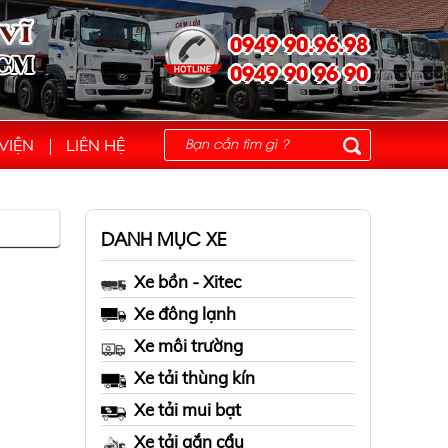
0949 90.96.98
0949 90 96 90
VIỆN
LIÊN HỆ
DANH MỤC XE
Xe bồn - Xitec
Xe đông lạnh
Xe môi trường
Xe tải thùng kín
Xe tải mui bạt
Xe tải gắn cẩu