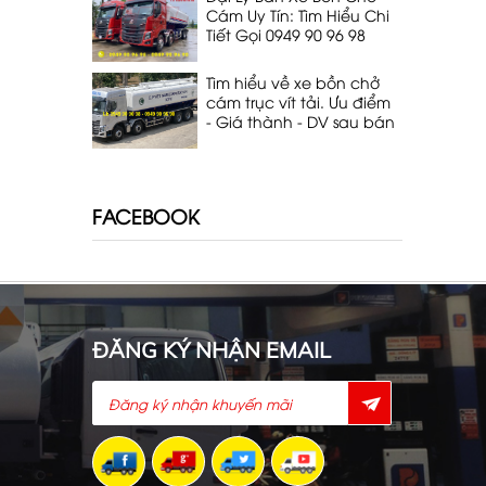
Cám Uy Tín: Tìm Hiểu Chi
Tiết Gọi 0949 90 96 98
Tìm hiểu về xe bồn chở
cám trục vít tải. Ưu điểm
- Giá thành - DV sau bán
hàng. Lh 0949 90 96 98
FACEBOOK
ĐĂNG KÝ NHẬN EMAIL