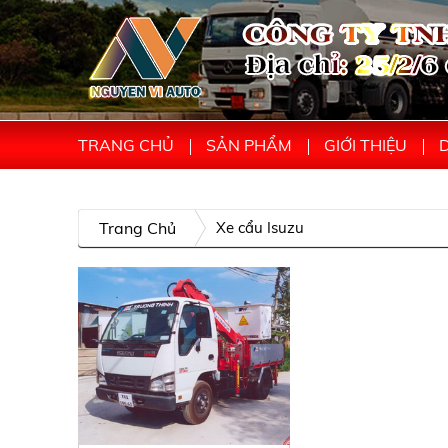
TRANG CHỦ
SẢN PHẨM
GIỚI THIỆU
D
Trang Chủ
Xe cẩu Isuzu