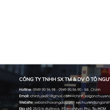
CÔNG TY TNHH SX TM & DV Ô TÔ NGU
Hotline
:
0949 90 96 98 - 0949.90.96.90 - Mr. Chính
Email:
chinh.aks91@gmail.com -
chinh.saigonchuye
Website:
xebonchoxangdau.vn
-
xechuyendungank
Địa chỉ:
25/2/6 đường 6, P.Tăng Nhơn Phú, Tp.HCM