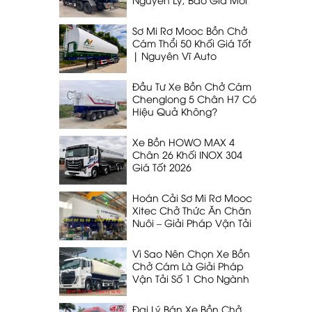
Nhất 2026
Sơ Mi Rơ Mooc Bồn Chở
Cám Thổi 50 Khối Giá Tốt
| Nguyên Vĩ Auto
Đầu Tư Xe Bồn Chở Cám
Chenglong 5 Chân H7 Có
Hiệu Quả Không?
Xe Bồn HOWO MAX 4
Chân 26 Khối INOX 304
Giá Tốt 2026
Hoán Cải Sơ Mi Rơ Mooc
Xitec Chở Thức Ăn Chăn
Nuôi – Giải Pháp Vận Tải
53 Khối, 32T Tối Ưu Nhất
Vì Sao Nên Chọn Xe Bồn
Chở Cám Là Giải Pháp
Vận Tải Số 1 Cho Ngành
Chăn Nuôi
Đại Lý Bán Xe Bồn Chở