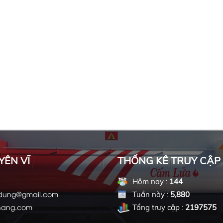
YÊN VĨ
THỐNG KÊ TRUY CẬP
Hôm nay :
144
ndung@gmail.com
Tuần này :
5,880
hang.com
Tổng truy cập :
2197575