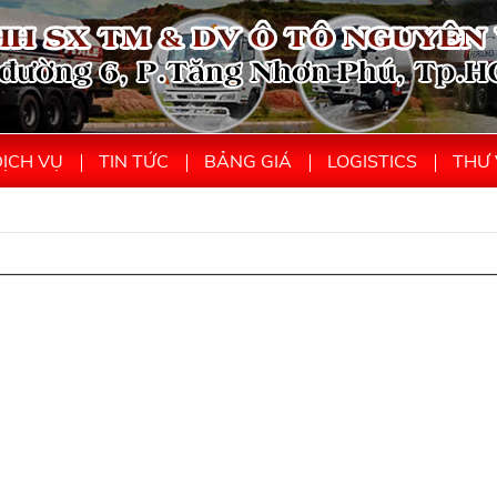
ỊCH VỤ
TIN TỨC
BẢNG GIÁ
LOGISTICS
THƯ 