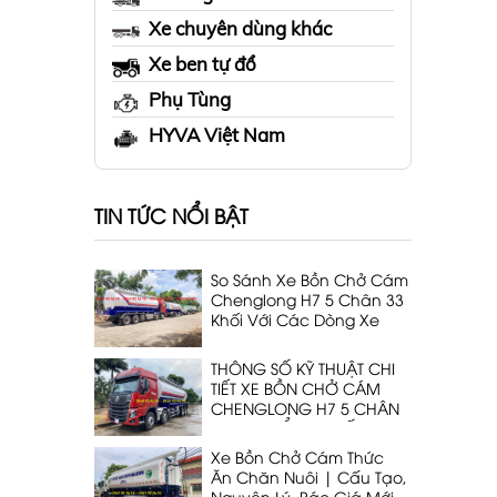
Xe chuyên dùng khác
Xe ben tự đổ
Phụ Tùng
HYVA Việt Nam
TIN TỨC NỔI BẬT
So Sánh Xe Bồn Chở Cám
Chenglong H7 5 Chân 33
Khối Với Các Dòng Xe
Cùng Phân Khúc
THÔNG SỐ KỸ THUẬT CHI
TIẾT XE BỒN CHỞ CÁM
CHENGLONG H7 5 CHÂN
DẠNG THỔI 33 KHỐI
Xe Bồn Chở Cám Thức
Ăn Chăn Nuôi | Cấu Tạo,
Nguyên Lý, Báo Giá Mới