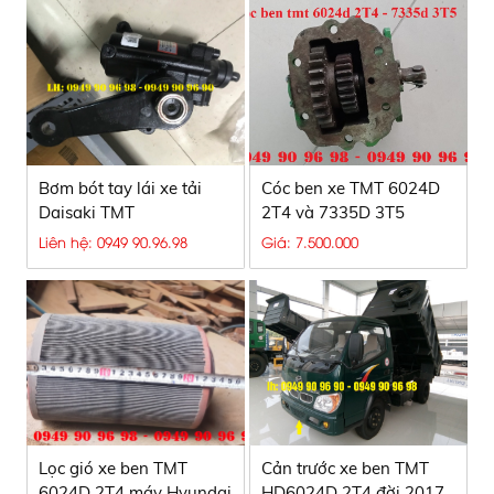
Bơm bót tay lái xe tải
Cóc ben xe TMT 6024D
Daisaki TMT
2T4 và 7335D 3T5
Liên hệ: 0949 90.96.98
Giá: 7.500.000
Lọc gió xe ben TMT
Cản trước xe ben TMT
6024D 2T4 máy Hyundai
HD6024D 2T4 đời 2017