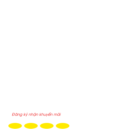
Hotline
:
0949 90 96 98 - 0949.90.96.90 - Mr. Chính
Email:
chinh.aks91@gmail.com
-
chinh.saigonchuyendung@gmail.com
Website:
xebonchoxangdau.vn
-
xechuyendungankhang.c
Địa chỉ:
25/2/6 đường 6, P.Tăng Nhơn Phú, Tp.HCM
THỐNG KÊ TRUY CẬP
Hôm nay :
979
Tuần này :
6,715
Tổng truy cập :
2198409
ĐĂNG KÝ NHẬN EMAIL