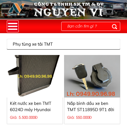
Phụ tùng xe tải TMT
Két nước xe ben TMT
Nắp bình dầu xe ben
6024D máy Hyundai
TMT ST11895D 9T1 đời
2017
Giá: 5.500.000Đ
Giá: 550.000Đ