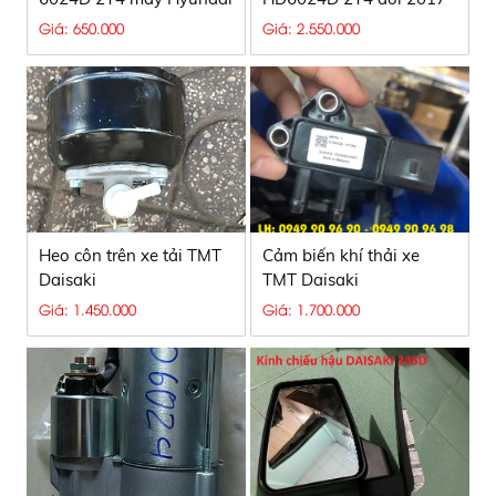
D4BH-D4BF 2017
ga cơ
Giá: 650.000
Giá: 2.550.000
Heo côn trên xe tải TMT
Cảm biến khí thải xe
Daisaki
TMT Daisaki
Giá: 1.450.000
Giá: 1.700.000