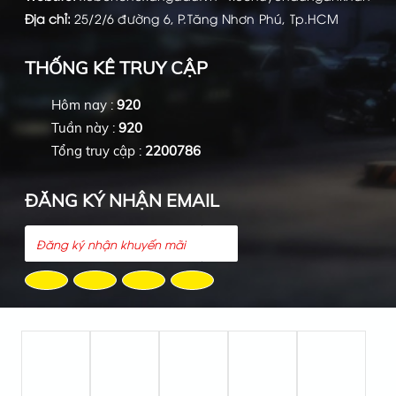
Địa chỉ:
25/2/6 đường 6, P.Tăng Nhơn Phú, Tp.HCM
THỐNG KÊ TRUY CẬP
Hôm nay :
920
Tuần này :
920
Tổng truy cập :
2200786
ĐĂNG KÝ NHẬN EMAIL