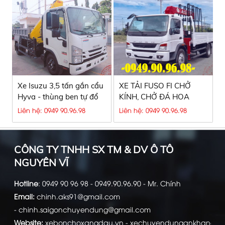
Xe Isuzu 3,5 tấn gắn cẩu
XE TẢI FUSO FI CHỞ
Hyva - thùng ben tự đổ
KÍNH, CHỞ ĐÁ HOA
CƯƠNG
Liên hệ: 0949 90.96.98
Liên hệ: 0949 90.96.98
CÔNG TY TNHH SX TM & DV Ô TÔ
NGUYÊN VĨ
Hotline
:
0949 90 96 98 - 0949.90.96.90 - Mr. Chính
Email:
chinh.aks91@gmail.com
-
chinh.saigonchuyendung@gmail.com
Website:
xebonchoxangdau.vn
-
xechuyendungankhang.c