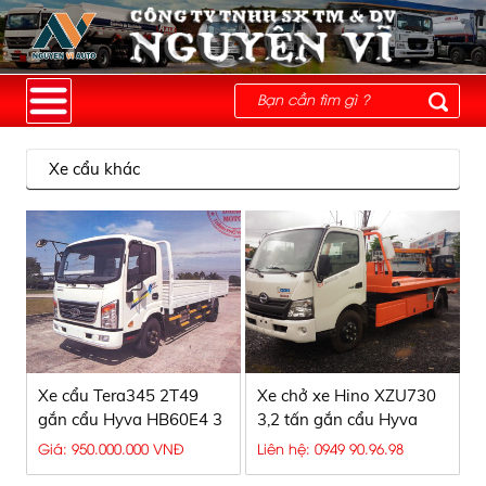
Xe cẩu khác
Xe cẩu Tera345 2T49
Xe chở xe Hino XZU730
gắn cẩu Hyva HB60E4 3
3,2 tấn gắn cẩu Hyva
tấn
Giá: 950.000.000 VNĐ
Liên hệ: 0949 90.96.98