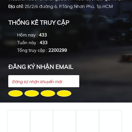
Địa chỉ:
25/2/6 đường 6, P.Tăng Nhơn Phú, Tp.HCM
THỐNG KÊ TRUY CẬP
Hôm nay :
433
Tuần này :
433
Tổng truy cập :
2200299
ĐĂNG KÝ NHẬN EMAIL