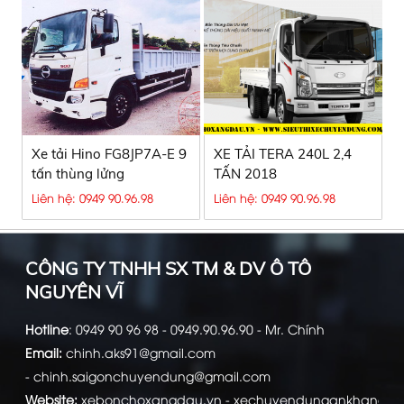
Xe tải Hino FG8JP7A-E 9
XE TẢI TERA 240L 2,4
tấn thùng lửng
TẤN 2018
Liên hệ: 0949 90.96.98
Liên hệ: 0949 90.96.98
CÔNG TY TNHH SX TM & DV Ô TÔ
NGUYÊN VĨ
Hotline
:
0949 90 96 98 - 0949.90.96.90 - Mr. Chính
Email:
chinh.aks91@gmail.com
-
chinh.saigonchuyendung@gmail.com
Website:
xebonchoxangdau.vn
-
xechuyendungankhang.c