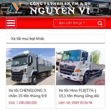
Xe tải mui bạt khác
Xe tải CHENGLONG 3
Xe tải Hino FL8JT7A-J
chân 15 tấn thùng 9.9
15,1 tấn thùng lửng dài
mét
7,7 mét
Giá: 1.240.000.000
Liên hệ: 0949 90.96.98