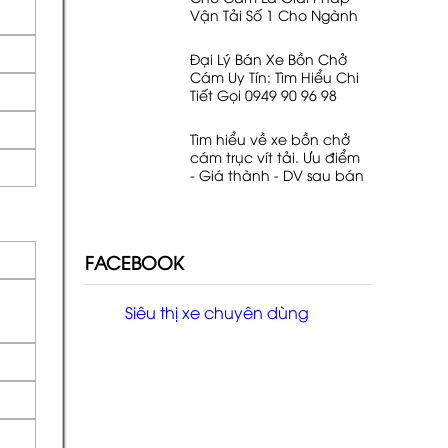
Vận Tải Số 1 Cho Ngành
Chăn Nuôi
Đại Lý Bán Xe Bồn Chở
Cám Uy Tín: Tìm Hiểu Chi
Tiết Gọi 0949 90 96 98
Tìm hiểu về xe bồn chở
cám trục vít tải. Ưu điểm
- Giá thành - DV sau bán
hàng. Lh 0949 90 96 98
FACEBOOK
Siêu thị xe chuyên dùng