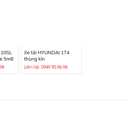
110SL
Xe tải HYUNDAI 1T4
ài 5m8
thùng kín
.98
Liên hệ: 0949 90.96.98
ầu, Bồn HINO chở xăng dầu, Xe bồn H
YÊN VĨ
THỐNG KÊ TRUY CẬP