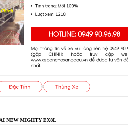
Tình trạng: Mới 100%
Lượt xem: 1218
HOTLINE: 0949 90.96.98
Mọi thông tin về xe vui lòng liên hệ 0949 90 
(gặp CHÍNH) hoặc truy cập webs
www.xebonchoxangdau.vn để được tư vấn đ
nhất.
Đặc Tính
Thùng Xe
AI NEW MIGHTY EX8L