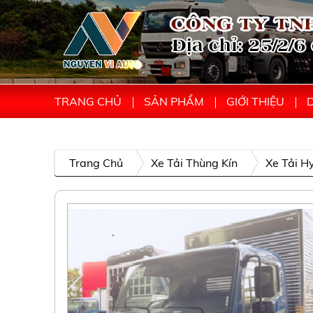
TRANG CHỦ
SẢN PHẨM
GIỚI THIỆU
D
Trang Chủ
Xe Tải Thùng Kín
Xe Tải H