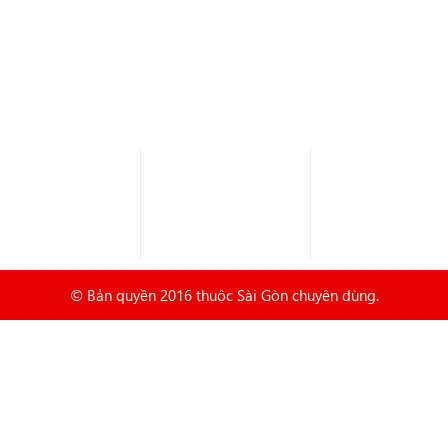
Hôm nay :
185
ndung@gmail.com
Tuần này :
6,996
hang.com
Tổng truy cập :
2198690
© Bản quyền 2016 thuộc Sài Gòn chuyên dùng.