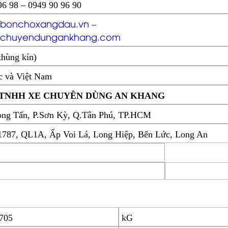
96 98 – 0949 90 96 90
bonchoxangdau.vn
–
chuyendungankhang.com
(thùng kín)
 và Việt Nam
y TNHH
XE CHUYÊN DÙNG AN KHANG
ọng Tấn, P.Sơn Kỳ, Q.Tân Phú, TP.HCM
1787, QL1A, Ấp Voi Lá, Long Hiệp, Bến Lức, Long An
705
kG