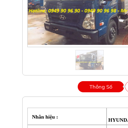
Thông Số
Nhãn hiệu :
HYUND