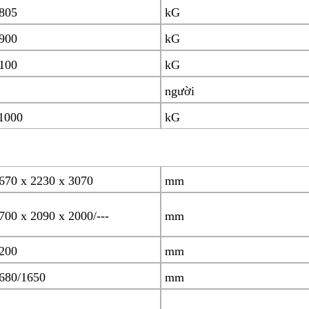
805
kG
900
kG
100
kG
người
1000
kG
670 x 2230 x 3070
mm
700 x 2090 x 2000/---
mm
200
mm
680/1650
mm