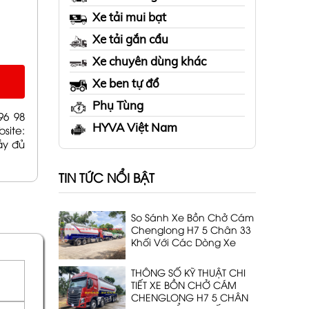
Xe tải mui bạt
Xe tải gắn cẩu
Xe chuyên dùng khác
Xe ben tự đổ
Phụ Tùng
96 98
HYVA Việt Nam
ite:
ầy đủ
TIN TỨC NỔI BẬT
So Sánh Xe Bồn Chở Cám
Chenglong H7 5 Chân 33
Khối Với Các Dòng Xe
Cùng Phân Khúc
THÔNG SỐ KỸ THUẬT CHI
TIẾT XE BỒN CHỞ CÁM
CHENGLONG H7 5 CHÂN