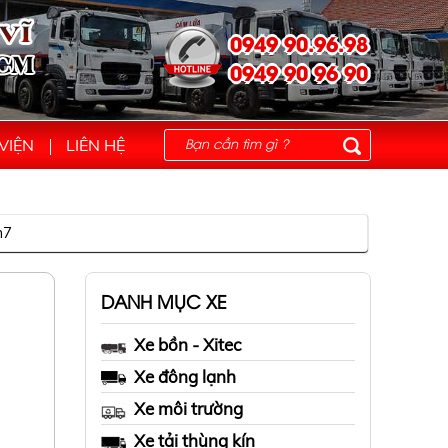
0949 90.96.98
0949 90 96 90
VIỆN
LIÊN HỆ
m7
DANH MỤC XE
Xe bồn - Xitec
Xe đông lạnh
Xe môi trường
Xe tải thùng kín