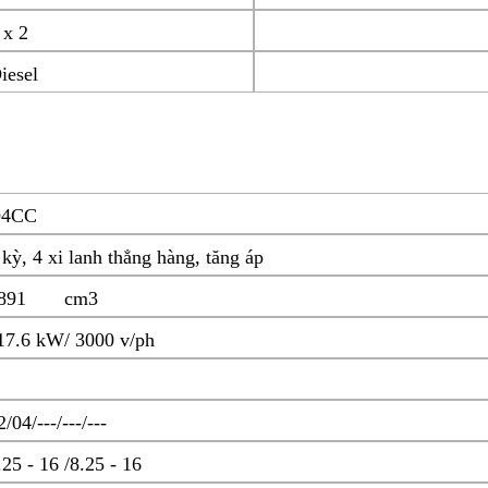
 x 2
iesel
4CC
 kỳ, 4 xi lanh thẳng hàng, tăng áp
2891 cm3
17.6 kW/ 3000 v/ph
2/04/---/---/---
.25 - 16 /8.25 - 16