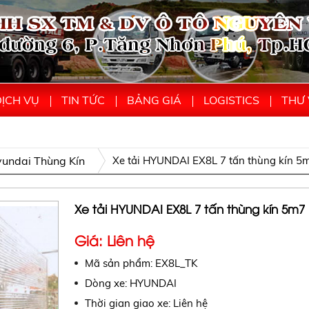
ỊCH VỤ
TIN TỨC
BẢNG GIÁ
LOGISTICS
THƯ 
yundai Thùng Kín
Xe tải HYUNDAI EX8L 7 tấn thùng kín 5
Xe tải HYUNDAI EX8L 7 tấn thùng kín 5m7
Giá: Liên hệ
Mã sản phẩm: EX8L_TK
Dòng xe: HYUNDAI
Thời gian giao xe: Liên hệ