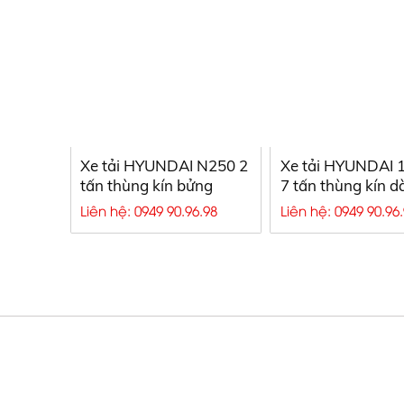
Xe tải HYUNDAI N250 2
Xe tải HYUNDAI 
tấn thùng kín bửng
7 tấn thùng kín d
nâng
Liên hệ: 0949 90.96.98
Liên hệ: 0949 90.96
Xe bồn chở xăng dầu, Xe bồn xăng d
dầu
CÔNG TY TNHH SX TM & DV Ô TÔ NGU