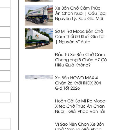
DẠNG THỔI 33 KHỐI
Xe Bồn Chở Cám Thức
Ăn Chăn Nuôi | Cấu Tạo,
Nguyên Lý, Báo Giá Mới
Nhất 2026
Sơ Mi Rơ Mooc Bồn Chở
Cám Thổi 50 Khối Giá Tốt
| Nguyên Vĩ Auto
Đầu Tư Xe Bồn Chở Cám
Chenglong 5 Chân H7 Có
Hiệu Quả Không?
Xe Bồn HOWO MAX 4
Chân 26 Khối INOX 304
Giá Tốt 2026
Hoán Cải Sơ Mi Rơ Mooc
Xitec Chở Thức Ăn Chăn
Nuôi – Giải Pháp Vận Tải
53 Khối, 32T Tối Ưu Nhất
Vì Sao Nên Chọn Xe Bồn
Chở Cám Là Giải Pháp