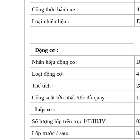
Công thức bánh xe :
4
Loại nhiên liệu :
D
Động cơ :
Nhãn hiệu động cơ:
D
Loại động cơ:
4
Thể tích :
Công suất lớn nhất /tốc độ quay :
1
Lốp xe :
Số lượng lốp trên trục I/II/III/IV:
0
Lốp trước / sau:
8