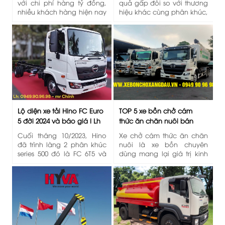
với chi phí hàng tỷ đồng,
quả gấp đôi so với thương
nhiều khách hàng hiện nay
hiệu khác cùng phân khúc,
lựa chọn giải pháp hoán
hỗ trợ ngân hàng lãi suất
cải xe bồn xitec chở cám
thấp. Lh: 0949 90 96 98
từ các dòng xe tải 3 chân
nền cao cấp như Hino,
Isuzu, Chenglong,... vừa
tiết kiệm chi phí, vừa đảm
bảo chất lượng và tuân
thủ quy định đăng kiểm.
Lộ diện xe tải Hino FC Euro
TOP 5 xe bồn chở cám
5 đời 2024 và báo giá I Lh
thức ăn chăn nuôi bán
0949 90 96 98 mr Chính
chạy nhất 2023
Cuối tháng 10/2023, Hino
Xe chở cám thức ăn chăn
đã trình làng 2 phân khúc
nuôi là xe bồn chuyên
series 500 đó là FC 6T5 và
dùng mang lại giá trị kinh
FG 8T có tiêu chuẩn khí thải
tế cao cho Qúy khách
Euro 5 với nhiều thay đổi
hàng, vậy nên xe cũng sẽ
diện mạo đầy mạnh mẽ.
có chất lượng và độ bền
Đánh dấu bước tiến mạnh
cao để mang lại giá trị lợi
mẽ, tiên phong 2024. Để
ích lâu dài. Lh 0949 90 96 98
biết thêm chi tiết và báo
- 0949 90 96 90 gặp Chính
giá vui lòng liên hệ: 0949 90
để được tư vấn