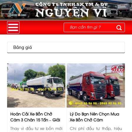
Bảng giá
Hoán Cải Xe Bồn Chở
Lý Do Bạn Nên Chọn Mua
Cám 3 Chân 15 Tấn – Giải
Xe Bồn Chở Cám
Pháp Vận Tải Hiệu Quả,
Chenglong H7 5 Chân 21
Thay vì đầu tư xe bồn mới
Chi phí đầu tư thấp, hiệu
Tiết Kiệm Chi Phí
Tấn