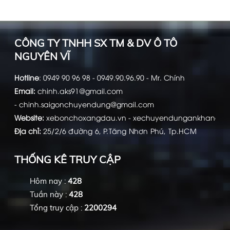
thêm thông tin chi tiết vui
lòng gọi: 0949 90 96 90 -
0949 90 96 98 (gặp Chính)
Xe bồn chở xăng dầu,
Xe bồn chở xăng dầu, Xe bồn xăng
để được tư vấn.
CÔNG TY TNHH SX TM & DV Ô TÔ
dầu, Bồn HINO chở xăng dầu, Xe bồn
Xe bồn xăng dầu, Bồn
NGUYÊN VĨ
Hyundai, Xe chở xăng dầu, xe xăng
dầu
Hotline
:
0949 90 96 98 - 0949.90.96.90 - Mr. Chính
HINO chở xăng dầu, Xe
Email:
chinh.aks91@gmail.com
bồn Hyundai, Xe chở
-
chinh.saigonchuyendung@gmail.com
Website:
xebonchoxangdau.vn
-
xechuyendungankhang.c
xăng dầu, xe xăng dầu
Địa chỉ:
25/2/6 đường 6, P.Tăng Nhơn Phú, Tp.HCM
THỐNG KÊ TRUY CẬP
Hôm nay :
428
Tuần này :
428
Tổng truy cập :
2200294