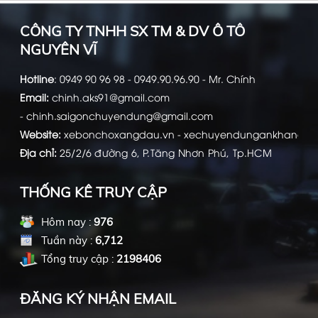
CÔNG TY TNHH SX TM & DV Ô TÔ
NGUYÊN VĨ
Hotline
:
0949 90 96 98 - 0949.90.96.90 - Mr. Chính
Email:
chinh.aks91@gmail.com
-
chinh.saigonchuyendung@gmail.com
Website:
xebonchoxangdau.vn
-
xechuyendungankhang.c
Địa chỉ:
25/2/6 đường 6, P.Tăng Nhơn Phú, Tp.HCM
THỐNG KÊ TRUY CẬP
Hôm nay :
976
Tuần này :
6,712
Tổng truy cập :
2198406
ĐĂNG KÝ NHẬN EMAIL