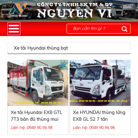
Xe tải Hyundai thùng bạt
Xe tải Hyundai EX8 GTL
Xe HYUNDAI thùng lửng
7T3 bản đủ thùng mui
EX8 GL S2 7 tấn
bạt nhôm cao cấp
Liên hệ: 0949 90.96.98
Liên hệ: 0949 90.96.98