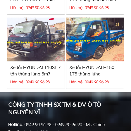
bạt 3m2
Liên hệ: 0949 90.96.98
Liên hệ: 0949 90.96.98
Xe tải HYUNDAI 110SL 7
Xe tải HYUNDAI H150
tấn thùng lửng 5m7
1T5 thùng lửng
Liên hệ: 0949 90.96.98
Liên hệ: 0949 90.96.98
CÔNG TY TNHH SX TM & DV Ô TÔ
NGUYÊN VĨ
Hotline
:
0949 90 96 98 - 0949.90.96.90 - Mr. Chính