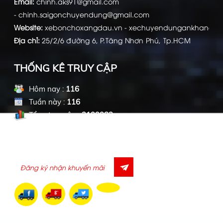
Email:
chinh.aks91@gmail.com
-
chinh.saigonchuyendung@gmail.com
Website:
xebonchoxangdau.vn
-
xechuyendungankhang.c
Địa chỉ:
25/2/6 đường 6, P.Tăng Nhơn Phú, Tp.HCM
THỐNG KÊ TRUY CẬP
Hôm nay :
116
Tuần này :
116
Tổng truy cập :
2199982
ĐĂNG KÝ NHẬN EMAIL