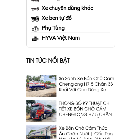
Xe chuyên dùng khác
Xe ben tự đổ
Phụ Tùng
HYVA Việt Nam
TIN TỨC NỔI BẬT
So Sánh Xe Bồn Chở Cám
Chenglong H7 5 Chân 33
Khối Với Các Dòng Xe
Cùng Phân Khúc
THÔNG SỐ KỸ THUẬT CHI
TIẾT XE BỒN CHỞ CÁM
CHENGLONG H7 5 CHÂN
DẠNG THỔI 33 KHỐI
Xe Bồn Chở Cám Thức
Ăn Chăn Nuôi | Cấu Tạo,
Nguyên Lý, Báo Giá Mới