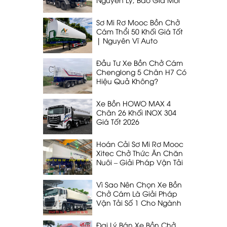
Nhất 2026
Sơ Mi Rơ Mooc Bồn Chở
Cám Thổi 50 Khối Giá Tốt
| Nguyên Vĩ Auto
Đầu Tư Xe Bồn Chở Cám
Chenglong 5 Chân H7 Có
Hiệu Quả Không?
Xe Bồn HOWO MAX 4
Chân 26 Khối INOX 304
Giá Tốt 2026
Hoán Cải Sơ Mi Rơ Mooc
Xitec Chở Thức Ăn Chăn
Nuôi – Giải Pháp Vận Tải
53 Khối, 32T Tối Ưu Nhất
Vì Sao Nên Chọn Xe Bồn
Chở Cám Là Giải Pháp
Vận Tải Số 1 Cho Ngành
Chăn Nuôi
Đại Lý Bán Xe Bồn Chở