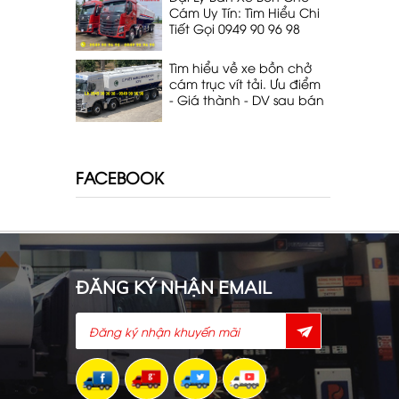
Cám Uy Tín: Tìm Hiểu Chi
Tiết Gọi 0949 90 96 98
Tìm hiểu về xe bồn chở
cám trục vít tải. Ưu điểm
- Giá thành - DV sau bán
hàng. Lh 0949 90 96 98
FACEBOOK
ĐĂNG KÝ NHẬN EMAIL