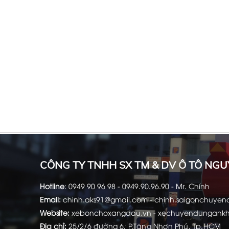
CÔNG TY TNHH SX TM & DV Ô TÔ NGU
Hotline
:
0949 90 96 98 - 0949.90.96.90 - Mr. Chính
Email:
chinh.aks91@gmail.com -
chinh.saigonchuye
Website:
xebonchoxangdau.vn
-
xechuyendungank
Địa chỉ:
25/2/6 đường 6, P.Tăng Nhơn Phú, Tp.HCM