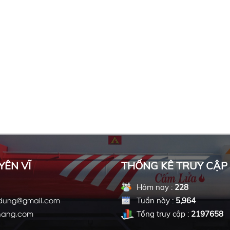
YÊN VĨ
THỐNG KÊ TRUY CẬP
Hôm nay :
228
ndung@gmail.com
Tuần này :
5,964
hang.com
Tổng truy cập :
2197658