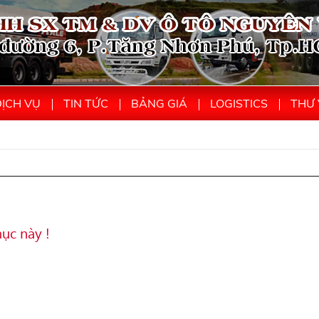
ỊCH VỤ
TIN TỨC
BẢNG GIÁ
LOGISTICS
THƯ 
ục này !