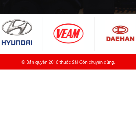
© Bản quyền 2016 thuộc Sài Gòn chuyên dùng.