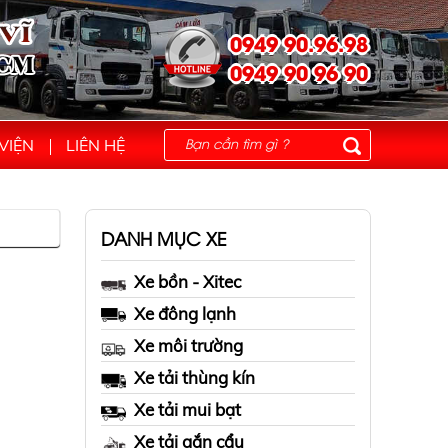
0949 90.96.98
0949 90 96 90
VIỆN
LIÊN HỆ
DANH MỤC XE
Xe bồn - Xitec
Xe đông lạnh
Xe môi trường
Xe tải thùng kín
Xe tải mui bạt
Xe tải gắn cẩu