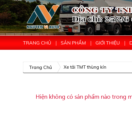
TRANG CHỦ
SẢN PHẨM
GIỚI THIỆU
D
Trang Chủ
Xe tải TMT thùng kín
Hiện không có sản phẩm nào trong m