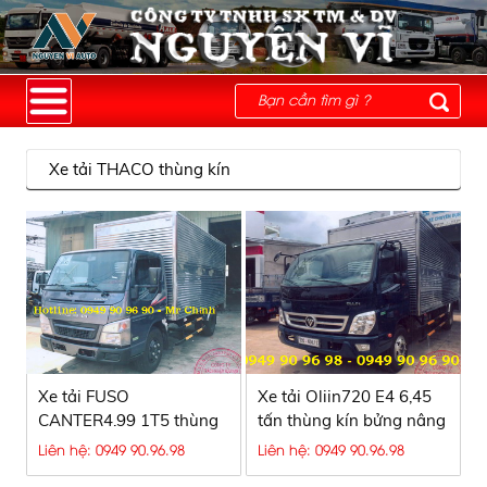
Xe tải THACO thùng kín
Xe tải FUSO
Xe tải Oliin720 E4 6,45
CANTER4.99 1T5 thùng
tấn thùng kín bửng nâng
dài 4m3
Liên hệ: 0949 90.96.98
Liên hệ: 0949 90.96.98