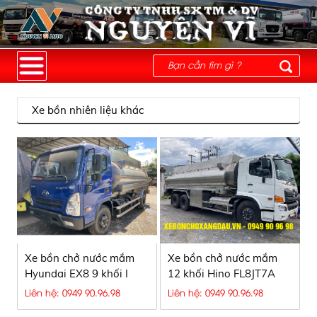
Xe bồn nhiên liệu khác
Xe bồn chở nước mắm
Xe bồn chở nước mắm
Hyundai EX8 9 khối I
12 khối Hino FL8JT7A
Bồn Inox304, Inox316
Liên hệ: 0949 90.96.98
Liên hệ: 0949 90.96.98