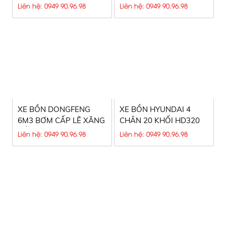
CẤP LẼ LƯU ĐỘNG
Liên hệ: 0949 90.96.98
Liên hệ: 0949 90.96.98
XE BỒN DONGFENG
XE BỒN HYUNDAI 4
6M3 BƠM CẤP LẼ XĂNG
CHÂN 20 KHỐI HD320
DẦU
Liên hệ: 0949 90.96.98
Liên hệ: 0949 90.96.98