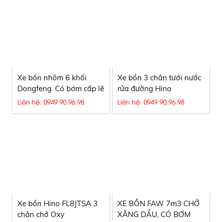
Xe bồn nhôm 6 khối
Xe bồn 3 chân tưới nước
Dongfeng. Có bơm cấp lẽ
rửa đường Hino
lưu động
FL8JT7A-J (Euro 4)
Liên hệ: 0949 90.96.98
Liên hệ: 0949 90.96.98
Xe bồn Hino FL8JTSA 3
XE BỒN FAW 7m3 CHỞ
chân chở Oxy
XĂNG DẦU, CÓ BƠM