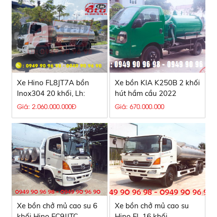
Xe Hino FL8JT7A bồn
Xe bồn KIA K250B 2 khối
Inox304 20 khối, Lh:
hút hầm cầu 2022
0949909698
Giá: 2.060.000.000Đ
Giá: 670.000.000
Xe bồn chở mủ cao su 6
Xe bồn chở mủ cao su
khối Hino FC9JJTC
Hino FL 16 khối