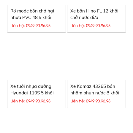
Rơ moóc bồn chở hạt
Xe bồn Hino FL 12 khối
nhựa PVC 48,5 khối,
chở nước dừa
nhập khẩu 100%, có ty
Liên hệ: 0949 90.96.98
Liên hệ: 0949 90.96.98
ben
Xe tưới nhựa đường
Xe Kamaz 43265 bồn
Hyundai 110S 5 khối
nhôm phun nước 8 khối
Liên hệ: 0949 90.96.98
Liên hệ: 0949 90.96.98