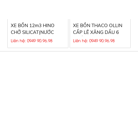
XE BỒN 12m3 HINO
XE BỒN THACO OLLIN
CHỞ SILICAT(NƯỚC
CẤP LẼ XĂNG DẦU 6
THỦY TINH)
KHỐI
Liên hệ: 0949 90.96.98
Liên hệ: 0949 90.96.98
CÔNG TY TNHH SX TM & DV Ô TÔ
NGUYÊN VĨ
Hotline
:
0949 90 96 98 - 0949.90.96.90 - Mr. Chính
Email:
chinh.aks91@gmail.com
-
chinh.saigonchuyendung@gmail.com
Website:
xebonchoxangdau.vn
-
xechuyendungankhang.c
Địa chỉ:
25/2/6 đường 6, P.Tăng Nhơn Phú, Tp.HCM
THỐNG KÊ TRUY CẬP