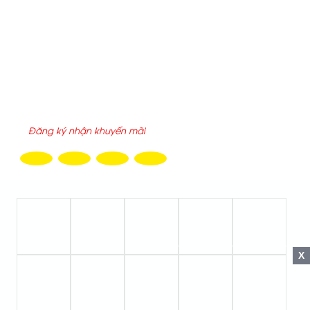
Hôm nay :
631
Tuần này :
631
Tổng truy cập :
2200497
ĐĂNG KÝ NHẬN EMAIL
X