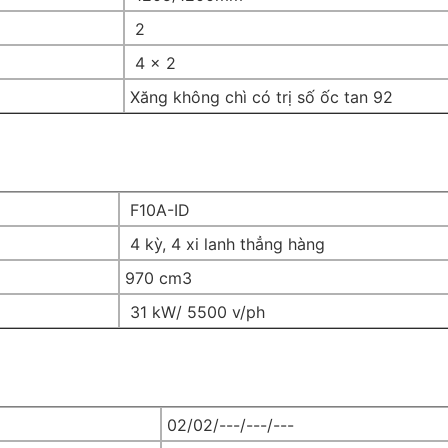
2
4 x 2
Xăng không chì có trị số ốc tan 92
F10A-ID
4 kỳ, 4 xi lanh thẳng hàng
970 cm3
31 kW/ 5500 v/ph
02/02/---/---/---