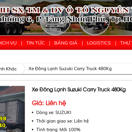
ỊCH VỤ
TIN TỨC
BẢNG GIÁ
LOGISTICS
THƯ 
nh Khác
Xe Đông Lạnh Suzuki Carry Truck 480Kg
Xe Đông Lạnh Suzuki Carry Truck 480Kg
Giá: Liên hệ
Dòng xe: SUZUKI
Thời gian giao xe: Liên hệ
Tình trạng: Mới 100%