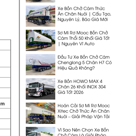
DẠNG THỔI 33 KHỐI
Xe Bồn Chở Cám Thức
Ăn Chăn Nuôi | Cấu Tạo,
Nguyên Lý, Báo Giá Mới
Nhất 2026
Sơ Mi Rơ Mooc Bồn Chở
Cám Thổi 50 Khối Giá Tốt
| Nguyên Vĩ Auto
Đầu Tư Xe Bồn Chở Cám
Chenglong 5 Chân H7 Có
Hiệu Quả Không?
Xe Bồn HOWO MAX 4
Chân 26 Khối INOX 304
Giá Tốt 2026
mm
Hoán Cải Sơ Mi Rơ Mooc
Xitec Chở Thức Ăn Chăn
Nuôi – Giải Pháp Vận Tải
53 Khối, 32T Tối Ưu Nhất
Vì Sao Nên Chọn Xe Bồn
Chở Cám Là Giải Pháp