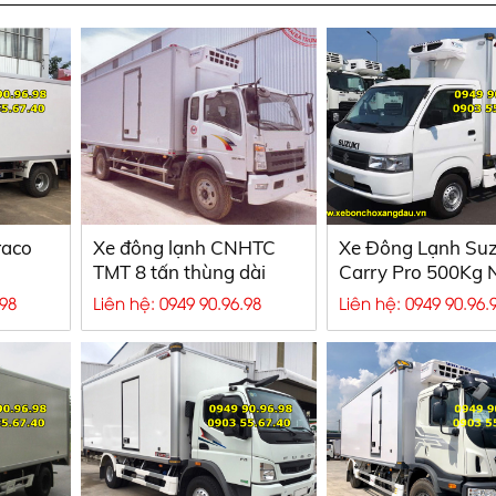
raco
Xe đông lạnh CNHTC
Xe Đông Lạnh Suz
TMT 8 tấn thùng dài
Carry Pro 500Kg
6m5
2020
.98
Liên hệ: 0949 90.96.98
Liên hệ: 0949 90.96.