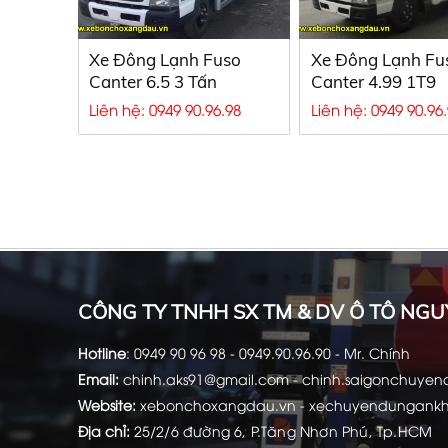
Xe Đông Lạnh Fuso
Xe Đông Lạnh Fu
Canter 6.5 3 Tấn
Canter 4.99 1T9
Liên hệ: 0949 90.96.98
Liên hệ: 0949 90.96
Xe bồn chở xăng dầu, Xe bồn xăng d
dầu
CÔNG TY TNHH SX TM & DV Ô TÔ NGU
Hotline
:
0949 90 96 98 - 0949.90.96.90 - Mr. Chính
Email:
chinh.aks91@gmail.com -
chinh.saigonchuye
Website:
xebonchoxangdau.vn
-
xechuyendungank
Địa chỉ:
25/2/6 đường 6, P.Tăng Nhơn Phú, Tp.HCM