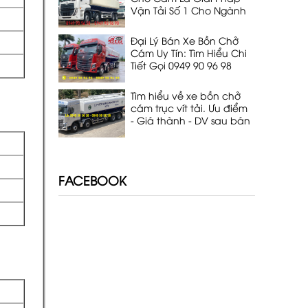
Vận Tải Số 1 Cho Ngành
Chăn Nuôi
Đại Lý Bán Xe Bồn Chở
Cám Uy Tín: Tìm Hiểu Chi
Tiết Gọi 0949 90 96 98
Tìm hiểu về xe bồn chở
cám trục vít tải. Ưu điểm
- Giá thành - DV sau bán
hàng. Lh 0949 90 96 98
FACEBOOK