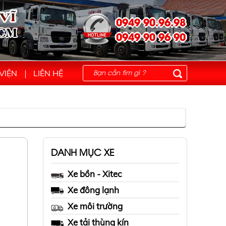
0949 90.96.98
0949 90 96 90
VIỆN
LIÊN HỆ
DANH MỤC XE
Xe bồn - Xitec
Xe đông lạnh
Xe môi trường
Xe tải thùng kín