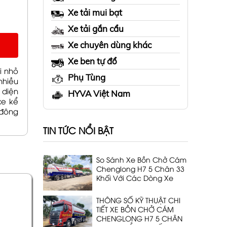
Xe tải mui bạt
Xe tải gắn cẩu
Xe chuyên dùng khác
Xe ben tự đổ
i nhỏ
Phụ Tùng
nhiều
 diện
HYVA Việt Nam
xe kể
 đông
TIN TỨC NỔI BẬT
So Sánh Xe Bồn Chở Cám
Chenglong H7 5 Chân 33
Khối Với Các Dòng Xe
Cùng Phân Khúc
THÔNG SỐ KỸ THUẬT CHI
TIẾT XE BỒN CHỞ CÁM
CHENGLONG H7 5 CHÂN