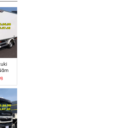
uki
 Năm
98