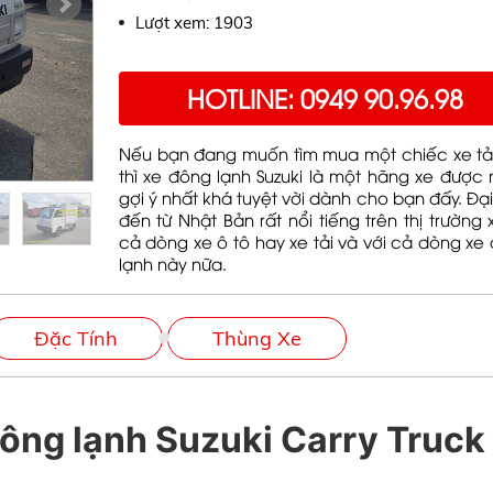
Lượt xem: 1903
HOTLINE: 0949 90.96.98
Nếu bạn đang muốn tìm mua một chiếc xe tả
thì xe đông lạnh Suzuki là một hãng xe được 
gợi ý nhất khá tuyệt vời dành cho bạn đấy. Đại
đến từ Nhật Bản rất nổi tiếng trên thị trường 
cả dòng xe ô tô hay xe tải và với cả dòng xe
lạnh này nữa.
Đặc Tính
Thùng Xe
đông lạnh Suzuki Carry Truck