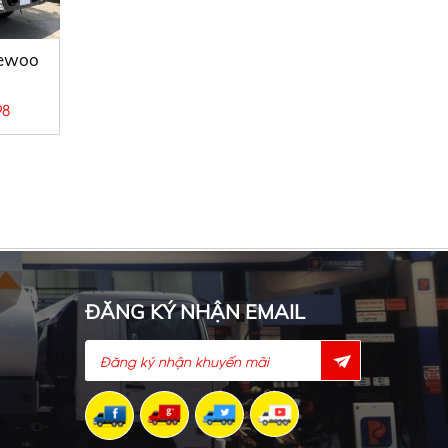
aewoo
98
yundai, Xe chở xăng dầu, xe xăng
ĐĂNG KÝ NHẬN EMAIL