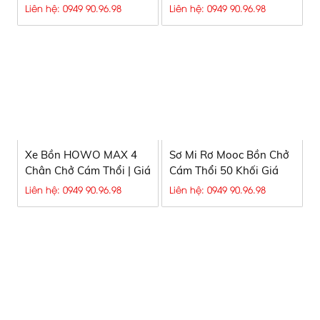
304 – Giải Pháp Vận
Khối Dạng Thổi | Giá Tốt
Liên hệ: 0949 90.96.98
Liên hệ: 0949 90.96.98
Chuyển Thức Ăn Chăn
2026 | Nguyên Vĩ Auto
Nuôi Hiệu Quả, Bền Bỉ,
Tiết Kiệm
Xe Bồn HOWO MAX 4
Sơ Mi Rơ Mooc Bồn Chở
Chân Chở Cám Thổi | Giá
Cám Thổi 50 Khối Giá
Tốt 2026
Tốt | Nguyên Vĩ Auto
Liên hệ: 0949 90.96.98
Liên hệ: 0949 90.96.98