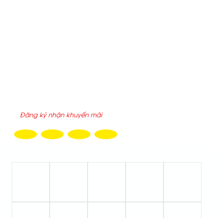
THỐNG KÊ TRUY CẬP
Hôm nay :
331
Tuần này :
331
Tổng truy cập :
2200197
ĐĂNG KÝ NHẬN EMAIL