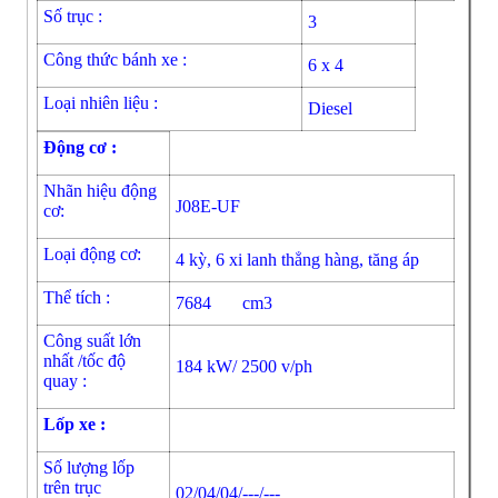
Số trục :
3
Công thức bánh xe :
6 x 4
Loại nhiên liệu :
Diesel
Động cơ :
Nhãn hiệu động
J08E-UF
cơ:
Loại động cơ:
4 kỳ, 6 xi lanh thẳng hàng, tăng áp
Thể tích :
7684 cm3
Công suất lớn
nhất /tốc độ
184 kW/ 2500 v/ph
quay :
Lốp xe :
Số lượng lốp
trên trục
02/04/04/---/---