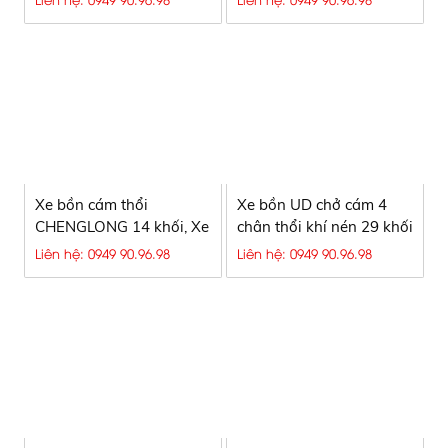
Máy Cám Lớn Đang
Chuyển Sang Xe 10x4
Tải Trọng Cao?
Xe bồn cám thổi
Xe bồn UD chở cám 4
CHENGLONG 14 khối, Xe
chân thổi khí nén 29 khối
bồn CHENGLONG chở
Liên hệ: 0949 90.96.98
Liên hệ: 0949 90.96.98
cám 14 khối 8 tấn