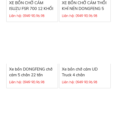
XE BỒN CHỞ CÁM
XE BỒN CHỞ CÁM THỔI
ISUZU FSR 700 12 KHỐI
KHÍ NÉN DONGFENG 5
THỔI KHÍ NÉN
CHÂN 2026
Liên hệ: 0949 90.96.98
Liên hệ: 0949 90.96.98
Xe bồn DONGFENG chở
Xe bồn chở cám UD
cám 5 chân 22 tấn
Truck 4 chân
Liên hệ: 0949 90.96.98
Liên hệ: 0949 90.96.98