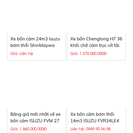
Xe bồn cám 24m3 Isuzu
Xe bồn Chenglong H7 36
bơm thổi ShinMaywa
khối chở cám trục vít tải.
nhập khẩu Nhật Bản.
Giá: Liên hệ
Giá: 1.570.000.000Đ
Bảng giá mới nhất về xe
Xe bồn cám bơm thổi
bồn cám ISUZU FVM 27
14m3 ISUZU FVR34LE4
khối trục vít tải
Euro 4
Giá: 1.860.000.000Đ
Liên hệ: 0949 90.96.98