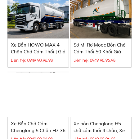
Tiết Kiệm
Xe Bồn HOWO MAX 4
Sơ Mi Rơ Mooc Bồn Chở
Chân Chở Cám Thổi | Giá
Cám Thổi 50 Khối Giá
Tốt 2026
Tốt | Nguyên Vĩ Auto
Liên hệ: 0949 90.96.98
Liên hệ: 0949 90.96.98
Xe Bồn Chở Cám
Xe bồn Chenglong H5
Chenglong 5 Chân H7 36
chở cám thổi 4 chân, Xe
Khối – Vì Sao Các Nhà
bồn cám thổi 4 chân
Liên hệ: 0949 90.96.98
Liên hệ: 0949 90.96.98