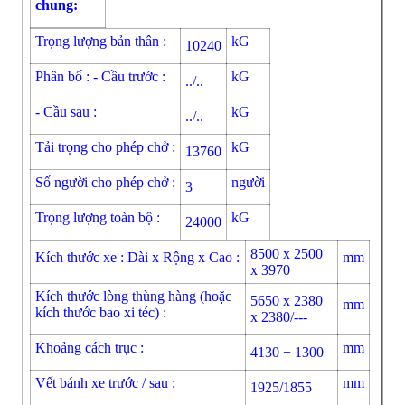
chung:
Trọng lượng bản thân :
kG
10240
Phân bố : - Cầu trước :
kG
../..
- Cầu sau :
kG
../..
Tải trọng cho phép chở :
kG
13760
Số người cho phép chở :
người
3
Trọng lượng toàn bộ :
kG
24000
8500 x 2500
Kích thước xe : Dài x Rộng x Cao :
mm
x 3970
Kích thước lòng thùng hàng (hoặc
5650 x 2380
mm
kích thước bao xi téc) :
x 2380/---
Khoảng cách trục :
mm
4130 + 1300
Vết bánh xe trước / sau :
mm
1925/1855