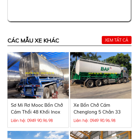
CÁC MẪU XE KHÁC
XEM TẤT CẢ
Sơ Mi Rơ Mooc Bồn Chở
Xe Bồn Chở Cám
Cám Thổi 48 Khối Inox
Chenglong 5 Chân 33
304 – Giải Pháp Vận
Khối Dạng Thổi | Giá Tốt
Liên hệ: 0949 90.96.98
Liên hệ: 0949 90.96.98
Chuyển Thức Ăn Chăn
2026 | Nguyên Vĩ Auto
Nuôi Hiệu Quả, Bền Bỉ,