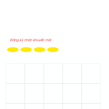
Hôm nay :
777
Tuần này :
777
Tổng truy cập :
2200643
ĐĂNG KÝ NHẬN EMAIL