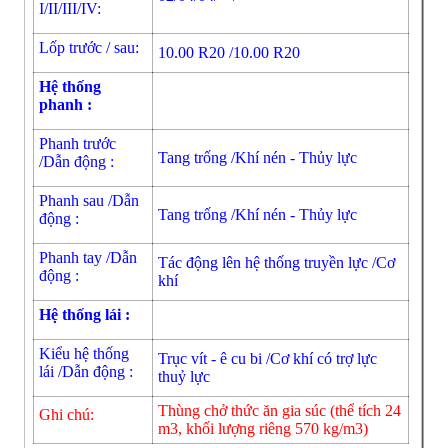
I/II/III/IV:
Lốp trước / sau:
10.00 R20 /10.00 R20
Hệ thống
phanh :
Phanh trước
Tang trống /Khí nén - Thủy lực
/Dẫn động :
Phanh sau /Dẫn
Tang trống /Khí nén - Thủy lực
động :
Phanh tay /Dẫn
Tác động lên hệ thống truyền lực /Cơ
động :
khí
Hệ thống lái :
Kiểu hệ thống
Trục vít - ê cu bi /Cơ khí có trợ lực
lái /Dẫn động :
thuỷ lực
Thùng chở thức ăn gia súc (thể tích 24
Ghi chú:
m3, khối lượng riêng 570 kg/m3)