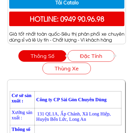
Tải Catalo
HOTLINE: 0949 90.96.98
Giá tốt nhất toàn quốc-Siêu thị phân phối xe chuyên
dùng sỉ và lẽ Uy tín - Chất lượng - Vì khách hàng
Thông Số
Đặc Tính
Thùng Xe
Cơ sở sản
Công ty CP Sài Gòn Chuyên Dùng
xuất :
Xưởng sản
131 QL1A, Ấp Chánh, Xã Long Hiệp,
xuất :
Huyện Bến Lức, Long An
Thông số