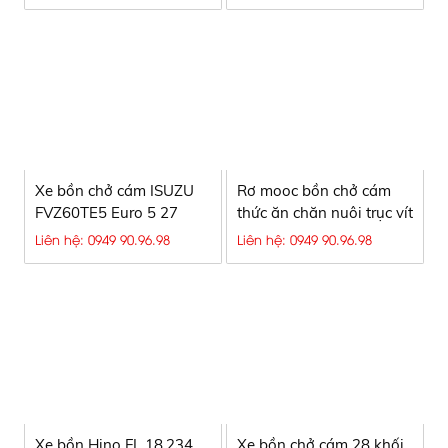
Xe bồn chở cám ISUZU
Rơ mooc bồn chở cám
FVZ60TE5 Euro 5 27
thức ăn chăn nuôi trục vít
khối đời 2023, Lh
tải I Lh: 0949909698
Liên hệ: 0949 90.96.98
Liên hệ: 0949 90.96.98
0949909698
Xe bồn Hino FL 18.234
Xe bồn chở cám 28 khối