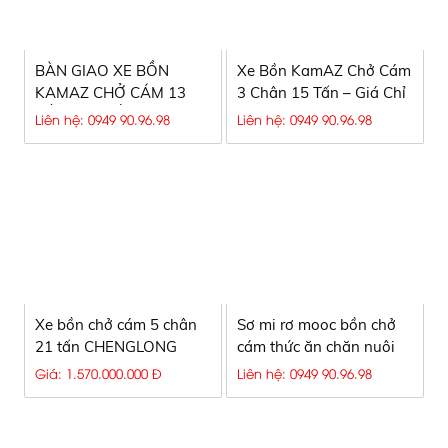
BÀN GIAO XE BỒN
Xe Bồn KamAZ Chở Cám
KAMAZ CHỞ CÁM 13
3 Chân 15 Tấn – Giá Chỉ
TẤN 23 KHỐI CHO CTY
1,1 Tỷ, Vượt Địa Hình
Liên hệ: 0949 90.96.98
Liên hệ: 0949 90.96.98
BP
Siêu Hạng, Hiệu Quả
Đầu Tư Cao
Xe bồn chở cám 5 chân
Sơ mi rơ mooc bồn chở
21 tấn CHENGLONG
cám thức ăn chăn nuôi
LZ1340H7GBT Euro 5
50 khối
Giá: 1.570.000.000 Đ
Liên hệ: 0949 90.96.98