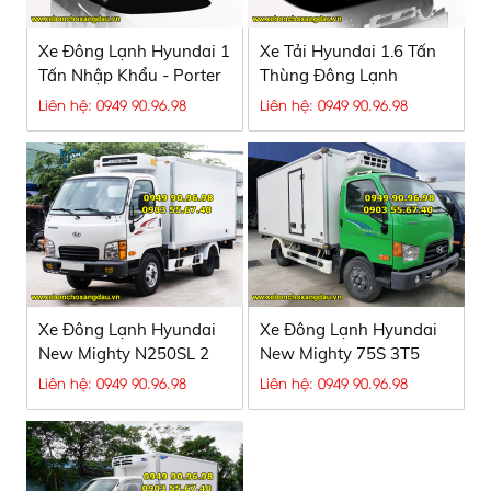
Xe Đông Lạnh Hyundai 1
Xe Tải Hyundai 1.6 Tấn
Tấn Nhập Khẩu - Porter
Thùng Đông Lạnh
II
Liên hệ: 0949 90.96.98
Liên hệ: 0949 90.96.98
Xe Đông Lạnh Hyundai
Xe Đông Lạnh Hyundai
New Mighty N250SL 2
New Mighty 75S 3T5
Tấn
Liên hệ: 0949 90.96.98
Liên hệ: 0949 90.96.98