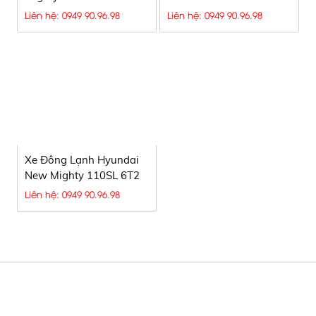
Liên hệ: 0949 90.96.98
Liên hệ: 0949 90.96.98
Xe Đông Lạnh Hyundai
New Mighty 110SL 6T2
Liên hệ: 0949 90.96.98
Xe bồn chở xăng dầu, Xe bồn xăng
CÔNG TY TNHH SX TM & DV Ô TÔ
dầu, Bồn HINO chở xăng dầu, Xe bồn
NGUYÊN VĨ