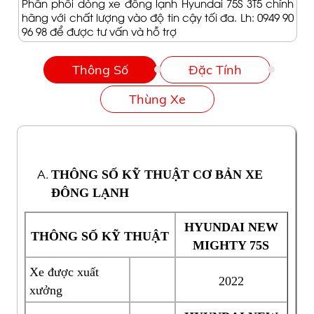
Phân phối dòng xe đông lạnh Hyundai 75S 3T5 chính
hãng với chất lượng vào độ tin cậy tối đa. Lh: 0949 90
96 98 để được tư vấn và hỗ trợ
Thông Số
Đặc Tính
Thùng Xe
THÔNG SỐ KỸ THUẬT CƠ BẢN XE
ĐÔNG LẠNH
HYUNDAI NEW
THÔNG SỐ KỸ THUẬT
MIGHTY 75S
Xe được xuất
2022
xưởng