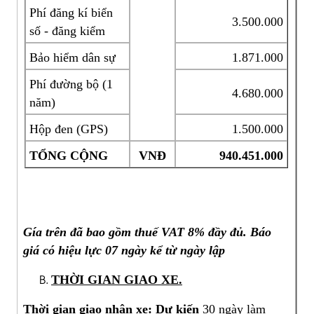
Phí đăng kí biển
3.500.000
số - đăng kiểm
Bảo hiểm dân sự
1.871.000
Phí đường bộ (1
4.680.000
năm)
Hộp đen (GPS)
1.500.000
TỔNG CỘNG
VNĐ
940
.
451
.000
Gía trên đã bao gồm thuế VAT 8% đầy đủ. Báo
giá có hiệu lực 07 ngày kể từ ngày lập
THỜI GIAN GIAO XE.
Thời gian giao nhận xe
: Dự kiến
30 ngày
làm