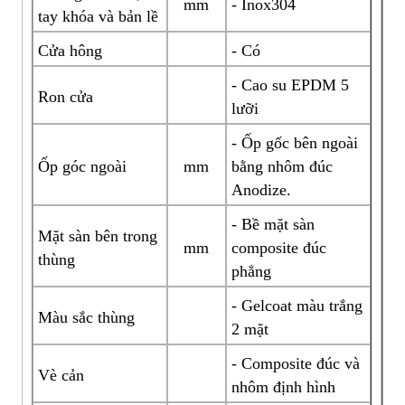
mm
- Inox304
tay khóa và bản lề
Cửa hông
- Có
- Cao su EPDM 5
Ron cửa
lưỡi
- Ốp gốc bên ngoài
Ốp góc ngoài
mm
bằng nhôm đúc
Anodize.
- Bề mặt sàn
Mặt sàn bên trong
mm
composite đúc
thùng
phẳng
- Gelcoat màu trắng
Màu sắc thùng
2 mặt
- Composite đúc và
Vè cản
nhôm định hình