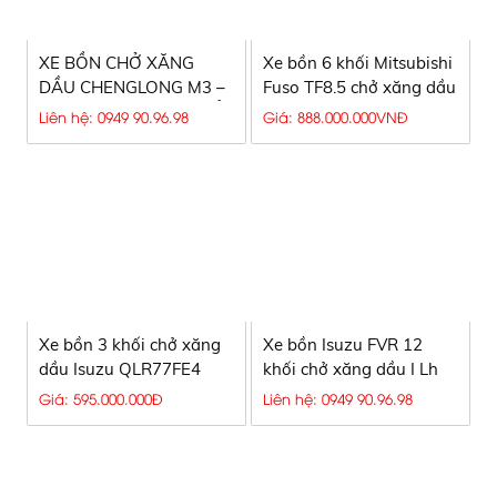
XE BỒN CHỞ XĂNG
Xe bồn 6 khối Mitsubishi
DẦU CHENGLONG M3 –
Fuso TF8.5 chở xăng dầu
GIẢI PHÁP VẬN CHUYỂN
Liên hệ: 0949 90.96.98
Giá: 888.000.000VNĐ
XĂNG DẦU HIỆU QUẢ,
GIÁ TỐT 2026
Xe bồn 3 khối chở xăng
Xe bồn Isuzu FVR 12
dầu Isuzu QLR77FE4
khối chở xăng dầu I Lh
đầu vuông 2023
0949909698
Giá: 595.000.000Đ
Liên hệ: 0949 90.96.98