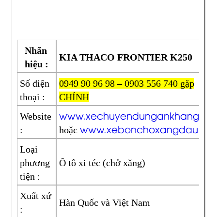
Nhãn
KIA THACO FRONTIER K250
hiệu :
Số điện
0949 90 96 98 – 0903 556 740 gặp
thoại :
CHÍNH
www.xechuyendungankhang.c
Website
www.xebonchoxangdau.vn
:
hoặc
Loại
phương
Ô tô xi téc (chở xăng)
tiện :
Xuất xứ
Hàn Quốc và Việt Nam
: