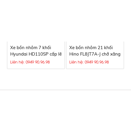
Xe bồn nhôm 7 khối
Xe bồn nhôm 21 khối
Hyundai HD110SP cấp lẽ
Hino FL8JT7A-J chở xăng
xăng dầu
dầu
Liên hệ: 0949 90.96.98
Liên hệ: 0949 90.96.98
Xe bồn chở xăng dầu, Xe bồn xăng
CÔNG TY TNHH SX TM & DV Ô TÔ
dầu, Bồn HINO chở xăng dầu, Xe bồn
NGUYÊN VĨ
Hyundai, Xe chở xăng dầu, xe xăng
dầu
Hotline
:
0949 90 96 98 - 0949.90.96.90 - Mr. Chính
Email:
chinh.aks91@gmail.com