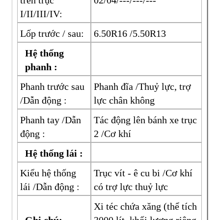
trên trục
02/04/---/---/---
I/II/III/IV:
Lốp trước / sau:
6.50R16 /5.50R13
Hệ thống
phanh :
Phanh trước sau
Phanh đĩa /Thuỷ lực, trợ
/Dẫn động :
lực chân không
Phanh tay /Dẫn
Tác động lên bánh xe trục
động :
2 /Cơ khí
Hệ thống lái :
Kiểu hệ thống
Trục vít - ê cu bi /Cơ khí
lái /Dẫn động :
có trợ lực thuỷ lực
Xi téc chứa xăng (thể tích