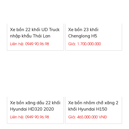
Xe bồn 22 khối UD Truck
Xe bồn 23 khối
nhập khẩu Thái Lan
Chenglong H5
CSC5310GSS5
Liên hệ: 0949 90.96.98
Giá: 1.700.000.000
Xe bồn xăng dầu 22 khối
Xe bồn nhôm chở xăng 2
Hyundai HD320 2020
khối Hyundai H150
Liên hệ: 0949 90.96.98
Giá: 465.000.000 VNĐ