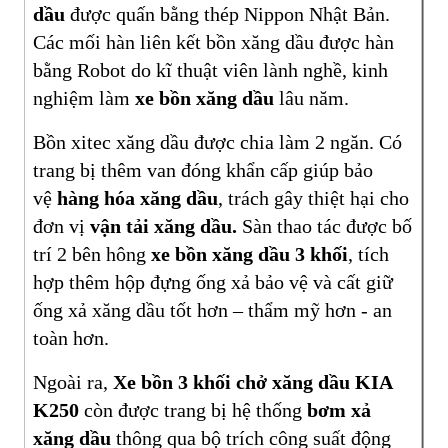
dầu
được quấn bằng thép Nippon Nhật Bản.
Các mối hàn liên kết bồn xăng dầu được hàn
bằng Robot do kĩ thuật viên lành nghề, kinh
nghiệm làm
xe bồn xăng dầu
lâu năm.
Bồn xitec xăng dầu được chia làm 2 ngăn. Có
trang bị thêm van đóng khẩn cấp giúp bảo
vệ
hàng hóa xăng dầu
, trách gây thiệt hại cho
đơn vị
vận tải xăng dầu.
Sàn thao tác được bố
trí 2 bên hông
xe bồn xăng dầu 3 khối
, tích
hợp thêm hộp đựng ống xả bảo vệ và cất giữ
ống xả xăng dầu tốt hơn – thẩm mỹ hơn - an
toàn hơn.
Ngoài ra,
Xe bồn 3 khối chở xăng dầu KIA
K250
còn được trang bị hệ thống
bơm xả
xăng dầu
thông qua bộ trích công suất động