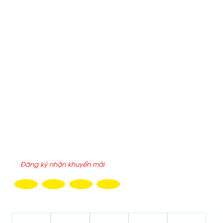
-
chinh.saigonchuyendung@gmail.com
Website:
xebonchoxangdau.vn
-
xechuyendungankhang.c
Địa chỉ:
25/2/6 đường 6, P.Tăng Nhơn Phú, Tp.HCM
THỐNG KÊ TRUY CẬP
Hôm nay :
797
Tuần này :
797
Tổng truy cập :
2200663
ĐĂNG KÝ NHẬN EMAIL