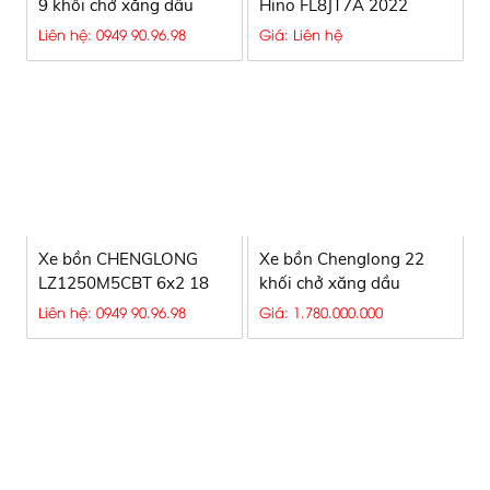
9 khối chở xăng dầu
Hino FL8JT7A 2022
Liên hệ: 0949 90.96.98
Giá: Liên hệ
Xe bồn CHENGLONG
Xe bồn Chenglong 22
LZ1250M5CBT 6x2 18
khối chở xăng dầu
khối chở xăng dầu
Liên hệ: 0949 90.96.98
Giá: 1.780.000.000