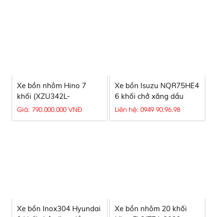
Xe bồn nhôm Hino 7
Xe bồn Isuzu NQR75HE4
khối (XZU342L-
6 khối chở xăng dầu
HKMTKD3) I Gía siêu rẻ
Giá: 790.000.000 VNĐ
Liên hệ: 0949 90.96.98
Xe bồn Inox304 Hyundai
Xe bồn nhôm 20 khối