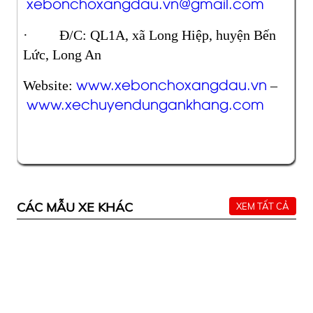
xebonchoxangdau.vn@gmail.com
· Đ/C: QL1A, xã Long Hiệp, huyện Bến
Lức, Long An
www.xebonchoxangdau.vn
Website:
–
www.xechuyendungankhang.com
CÁC MẪU XE KHÁC
XEM TẤT CẢ