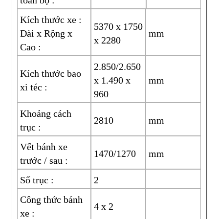
toàn bộ :
Kích thước xe :
5370 x 1750
Dài x Rộng x
mm
x 2280
Cao :
2.850/2.650
Kích thước bao
x 1.490 x
mm
xi téc :
960
Khoảng cách
2810
mm
trục :
Vết bánh xe
1470/1270
mm
trước / sau :
Số trục :
2
Công thức bánh
4 x 2
xe :