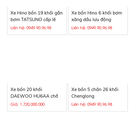
Xe Hino bồn 19 khối gắn
Xe bồn Hino 6 khối bơm
bơm TATSUNO cấp lẽ
xăng dầu lưu động
xăng dầu
TATSUNO
Liên hệ: 0949 90.96.98
Liên hệ: 0949 90.96.98
Xe bồn 20 khối
Xe bồn 5 chân 26 khối
DAEWOO HU6AA chở
Chenglong
xăng dầu 5 ngăn
LZ1340H7GBT
Giá: 1.720.000.000
Liên hệ: 0949 90.96.98