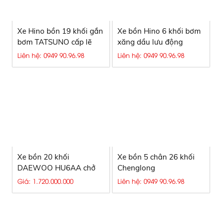
Xe Hino bồn 19 khối gắn
Xe bồn Hino 6 khối bơm
bơm TATSUNO cấp lẽ
xăng dầu lưu động
xăng dầu
TATSUNO
Liên hệ: 0949 90.96.98
Liên hệ: 0949 90.96.98
Xe bồn 20 khối
Xe bồn 5 chân 26 khối
DAEWOO HU6AA chở
Chenglong
xăng dầu 5 ngăn
LZ1340H7GBT
Giá: 1.720.000.000
Liên hệ: 0949 90.96.98