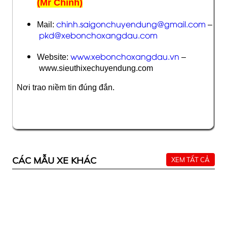
(Mr Chính)
chinh.saigonchuyendung@gmail.com
Mail:
–
pkd@xebonchoxangdau.com
www.xebonchoxangdau.vn
Website:
–
www.sieuthixechuyendung.com
Nơi trao niềm tin đúng đắn.
CÁC MẪU XE KHÁC
XEM TẤT CẢ