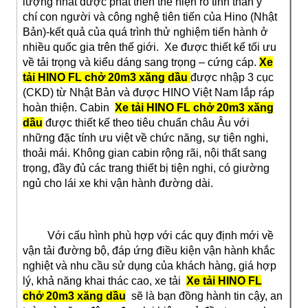
lượng nhất được phát triển thể hiện rõ tinh thần ý
chí con người và công nghệ tiên tiến của Hino (Nhật
Bản)-kết quả của quá trình thử nghiệm tiến hành ở
nhiều quốc gia trên thế giới. Xe được thiết kế tối ưu
về tải trọng và kiểu dáng sang trọng – cứng cáp.
Xe
tải HINO FL
chở 20m3 xăng dầu
được nhập 3 cục
(CKD) từ Nhật Bản và được HINO Việt Nam lắp ráp
hoàn thiện. Cabin
Xe tải HINO FL
chở 20m3 xăng
dầu
được thiết kế theo tiêu chuẩn châu Âu với
những đặc tính ưu việt về chức năng, sự tiện nghi,
thoải mái. Không gian cabin rộng rãi, nội thất sang
trọng, đầy đủ các trang thiết bị tiện nghi, có giường
ngủ cho lái xe khi vận hành đường dài.
Với cấu hình phù hợp với các quy định mới về
vận tải đường bộ, đáp ứng điều kiện vận hành khắc
nghiệt và nhu cầu sử dụng của khách hàng, giá hợp
lý, khả năng khai thác cao, xe tải
Xe tải HINO FL
chở 20m3 xăng dầu
sẽ là bạn đồng hành tin cậy, an