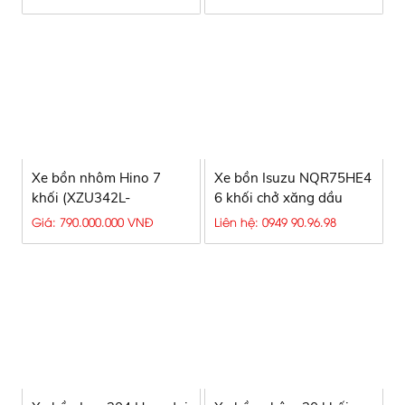
Xe bồn nhôm Hino 7
Xe bồn Isuzu NQR75HE4
khối (XZU342L-
6 khối chở xăng dầu
HKMTKD3) I Gía siêu rẻ
Giá: 790.000.000 VNĐ
Liên hệ: 0949 90.96.98