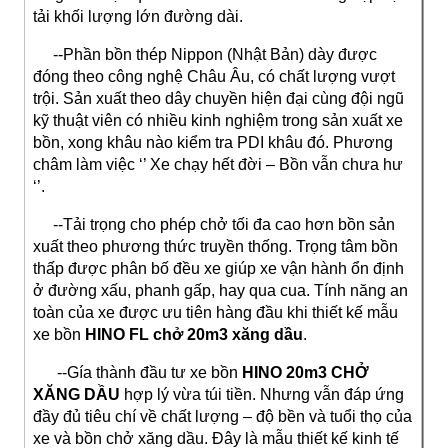
tải khối lượng lớn đường dài.
--Phần bồn thép Nippon (Nhật Bản) dày được
đóng theo công nghệ Châu Âu, có chất lượng vượt
trội. Sản xuất theo dây chuyền hiện đại cùng đội ngũ
kỹ thuật viên có nhiều kinh nghiệm trong sản xuất xe
bồn, xong khâu nào kiểm tra PDI khâu đó. Phương
châm làm việc ‘’ Xe chạy hết đời – Bồn vẫn chưa hư
‘’.
--Tải trọng cho phép chở tối đa cao hơn bồn sản
xuất theo phương thức truyền thống. Trọng tâm bồn
thấp được phân bố đều xe giúp xe vận hành ổn định
ở đường xấu, phanh gấp, hay qua cua. Tính năng an
toàn của xe được ưu tiên hàng đầu khi thiết kế mẫu
xe bồn
HINO FL
chở 20m3 xăng dầu
.
--Gía thành đầu tư xe bồn
HINO 20m3 CHỞ
XĂNG DẦU
hợp lý vừa túi tiền. Nhưng vẫn đáp ứng
đầy đủ tiêu chí về chất lượng – độ bền và tuổi thọ của
xe và bồn chở xăng dầu. Đây là mẫu thiết kế kinh tế