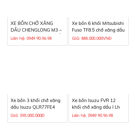
XE BỒN CHỞ XĂNG
Xe bồn 6 khối Mitsubishi
DẦU CHENGLONG M3 –
Fuso TF8.5 chở xăng dầu
GIẢI PHÁP VẬN CHUYỂN
Liên hệ: 0949 90.96.98
Giá: 888.000.000VNĐ
XĂNG DẦU HIỆU QUẢ,
GIÁ TỐT 2026
Xe bồn 3 khối chở xăng
Xe bồn Isuzu FVR 12
dầu Isuzu QLR77FE4
khối chở xăng dầu I Lh
đầu vuông 2023
0949909698
Giá: 595.000.000Đ
Liên hệ: 0949 90.96.98