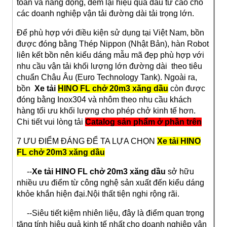
toàn và năng động, đem lại hiệu quả đầu tư cao cho
các doanh nghiệp vận tải đường dài tải trọng lớn.
Để phù hợp với điều kiện sử dụng tại Việt Nam, bồn
được đóng bằng Thép Nippon (Nhật Bản), hàn Robot
liên kết bồn nên kiểu dáng mẫu mã đẹp phù hợp với
nhu cầu vận tải khối lượng lớn đường dài theo tiêu
chuẩn Châu Âu (Euro Technology Tank). Ngoài ra,
bồn
Xe tải
HINO FL
chở 20m3 xăng dầu
còn được
đóng bằng Inox304 và nhôm theo nhu cầu khách
hàng tối ưu khối lượng cho phép chở kinh tế hơn.
Chi tiết vui lòng tải
Catalog sản phẩm ở phần trên
7 ƯU ĐIỂM ĐÁNG ĐỂ TA LỰA CHỌN
Xe tải HINO
FL
chở 20m3 xăng dầu
--
Xe tải HINO FL
chở 20m3 xăng dầu
sở hữu
nhiều ưu điểm từ công nghệ sản xuất đến kiểu dáng
khỏe khắn hiện đại.Nội thất tiện nghi rộng rãi.
--Siêu tiết kiệm nhiên liệu, đây là điểm quan trọng
tăng tính hiệu quả kinh tế nhất cho doanh nghiệp vận