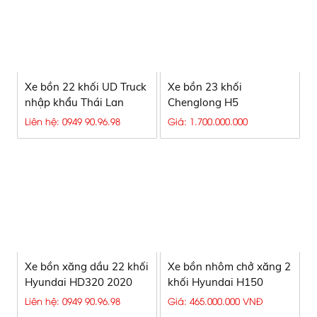
Xe bồn 22 khối UD Truck
Xe bồn 23 khối
nhập khẩu Thái Lan
Chenglong H5
CSC5310GSS5
Liên hệ: 0949 90.96.98
Giá: 1.700.000.000
Xe bồn xăng dầu 22 khối
Xe bồn nhôm chở xăng 2
Hyundai HD320 2020
khối Hyundai H150
Liên hệ: 0949 90.96.98
Giá: 465.000.000 VNĐ