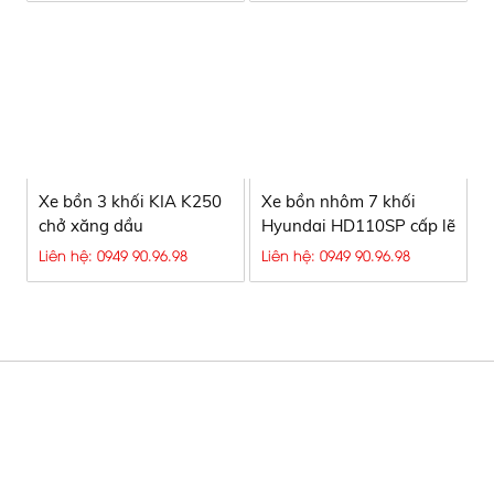
Xe bồn 3 khối KIA K250
Xe bồn nhôm 7 khối
chở xăng dầu
Hyundai HD110SP cấp lẽ
xăng dầu
Liên hệ: 0949 90.96.98
Liên hệ: 0949 90.96.98
Xe bồn chở xăng dầu, Xe bồn xăng
CÔNG TY TNHH SX TM & DV Ô TÔ
dầu, Bồn HINO chở xăng dầu, Xe bồn
NGUYÊN VĨ
Hyundai, Xe chở xăng dầu, xe xăng
dầu
Hotline
:
0949 90 96 98 - 0949.90.96.90 - Mr. Chính