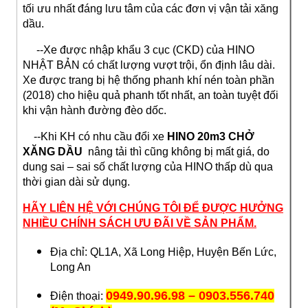
tối ưu nhất đáng lưu tâm của các đơn vị vận tải xăng
dầu.
--Xe được nhập khẩu 3 cục (CKD) của HINO
NHẬT BẢN có chất lượng vượt trội, ổn định lâu dài.
Xe được trang bị hệ thống phanh khí nén toàn phần
(2018) cho hiệu quả phanh tốt nhất, an toàn tuyệt đối
khi vận hành đường đèo dốc.
--Khi KH có nhu cầu đổi xe
HINO 20m3 CHỞ
XĂNG DẦU
nâng tải thì cũng không bị mất giá, do
dung sai – sai số chất lượng của HINO thấp dù qua
thời gian dài sử dụng.
HÃY LIÊN HỆ VỚI CHÚNG TÔI ĐỂ ĐƯỢC HƯỞNG
NHIỀU CHÍNH SÁCH ƯU ĐÃI VỀ SẢN PHẨM.
Địa chỉ: QL1A, Xã Long Hiệp, Huyện Bến Lức,
Long An
0949.90.96.98 – 0903.556.740
Điện thoại: