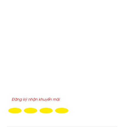
Email:
chinh.aks91@gmail.com
-
chinh.saigonchuyendung@gmail.com
Website:
xebonchoxangdau.vn
-
xechuyendungankhang.c
Địa chỉ:
25/2/6 đường 6, P.Tăng Nhơn Phú, Tp.HCM
THỐNG KÊ TRUY CẬP
Hôm nay :
953
Tuần này :
7,764
Tổng truy cập :
2199454
ĐĂNG KÝ NHẬN EMAIL