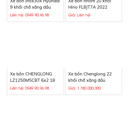
Xe bồn Inox304 Hyundai
Xe bồn nhôm 20 khối
9 khối chở xăng dầu
Hino FL8JT7A 2022
Liên hệ: 0949 90.96.98
Giá: Liên hệ
Xe bồn CHENGLONG
Xe bồn Chenglong 22
LZ1250M5CBT 6x2 18
khối chở xăng dầu
khối chở xăng dầu
Liên hệ: 0949 90.96.98
Giá: 1.780.000.000