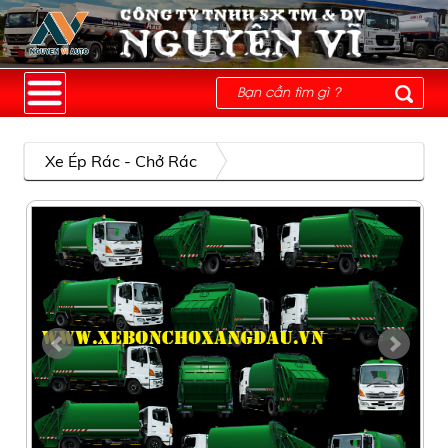
Xe Ép Rác - Chở Rác