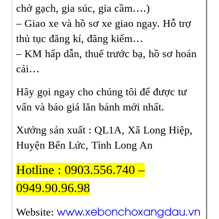
chở gạch, gia súc, gia cầm….)
– Giao xe và hồ sơ xe giao ngay. Hỗ trợ
thủ tục đăng kí, đăng kiểm…
– KM hấp dẫn, thuế trước bạ, hồ sơ hoán
cải…
Hãy gọi ngay cho chúng tôi để được tư
vấn và báo giá lăn bánh mới nhất.
Xưởng sản xuất : QL1A, Xã Long Hiệp,
Huyện Bến Lức, Tỉnh Long An
Hotline : 0903.556.740 –
0949.90.96.98
www.xebonchoxangdau.vn
Website: