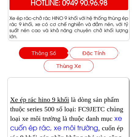
HOTLINE: 0949 90.96.98
Xe ép rác-chở rác HINO 9 khối với hệ thống thùng ép
rác 9 khối, xe có cơ chế nghiền và đầm nén, với tỷ
suất nén cao và khả năng chuyên chở khối lượng
lớn.
Thông Số
Đặc Tính
Thùng Xe
Xe ép rác hino 9 khối
là dòng sản phẩm
thuộc series 500 số loại: FC9JETC chủng
xe
loại xe môi trường là thuộc danh mục
cuốn ép rác, xe môi trường
, cuốn ép