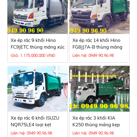
Xe ép rác 9 khối Hino
Xe ép rác 14 khối Hino
FC9JETC thùng máng xúc
FG8JJ7A-B thùng máng
xúc
Giá: 1.175.000.000 VNĐ
Liên hệ: 0949 90.96.98
Xe ép rác 6 khối ISUZU
Xe ép rác 3 khối KIA
NQR75LE4 loại kẹt
K250 thùng máng kẹp
thùng
Liên hệ: 0949 90.96.98
Liên hệ: 0949 90.96.98