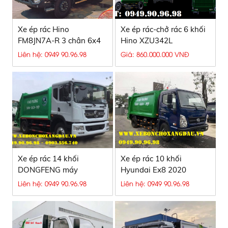
Xe ép rác Hino
Xe ép rác-chở rác 6 khối
FM8JN7A-R 3 chân 6x4
Hino XZU342L
Liên hệ: 0949 90.96.98
Giá: 860.000.000 VNĐ
Xe ép rác 14 khối
Xe ép rác 10 khối
DONGFENG máy
Hyundai Ex8 2020
CUMMINS
Liên hệ: 0949 90.96.98
Liên hệ: 0949 90.96.98