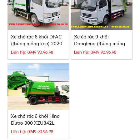
Xe chở rác 6 khối DFAC
Xe ép rác 9 khối
(thùng máng kẹp) 2020
Dongfeng (thùng máng
kẹp)
Liên hệ: 0949 90.96.98
Liên hệ: 0949 90.96.98
Xe chở rác 6 khối Hino
Dutro 300 XZU342L
nhập khẩu 100%
Liên hệ: 0949 90.96.98