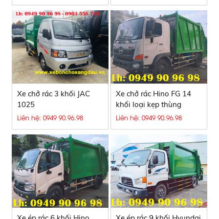
Xe chở rác 3 khối JAC
Xe chở rác Hino FG 14
1025
khối loại kẹp thùng
Liên hệ: 0949 90.96.98
Liên hệ: 0949 90.96.98
Xe ép rác 6 khối Hino
Xe ép rác 9 khối Hyundai