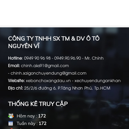
Xe bồn chở xăng dầu, Xe bồn xăng
CÔNG TY TNHH SX TM & DV Ô TÔ
dầu, Bồn HINO chở xăng dầu, Xe bồn
NGUYÊN VĨ
Hyundai, Xe chở xăng dầu, xe xăng
dầu
Hotline
:
0949 90 96 98 - 0949.90.96.90 - Mr. Chính
Email:
chinh.aks91@gmail.com
-
chinh.saigonchuyendung@gmail.com
Website:
xebonchoxangdau.vn
-
xechuyendungankhang.c
Địa chỉ:
25/2/6 đường 6, P.Tăng Nhơn Phú, Tp.HCM
THỐNG KÊ TRUY CẬP
Hôm nay :
172
Tuần này :
172