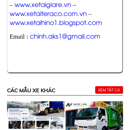
www.xetaigiare.vn
–
–
www.xetaiteraco.com.vn
–
www.xetaihino1.blogspot.com
chinh.aks1@gmail.com
Email :
CÁC MẪU XE KHÁC
XEM TẤT CẢ