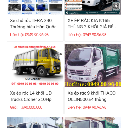
Xe chở rác TERA 240,
XE ÉP RÁC KIA K165
Thương hiệu Hàn Quốc
THÙNG 3 KHỐI GIÁ RẺ -
giá chưa tới 1/2 KIA và
HIỆU QUẢ CAO, BH 12
Liên hệ: 0949 90.96.98
Liên hệ: 0949 90.96.98
HYUNDAI
THÁNG
Xe ép rác 14 khối UD
Xe ép rác 9 khối THACO
Trucks Croner 210Hp
OLLIN500.E4 thùng
máng kẹp
Giá: 1.690.000.000
Liên hệ: 0949 90.96.98