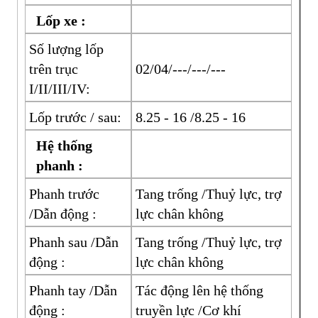
Lốp xe :
Số lượng lốp
trên trục
02/04/---/---/---
I/II/III/IV:
Lốp trước / sau:
8.25 - 16 /8.25 - 16
Hệ thống
phanh :
Phanh trước
Tang trống /Thuỷ lực, trợ
/Dẫn động :
lực chân không
Phanh sau /Dẫn
Tang trống /Thuỷ lực, trợ
động :
lực chân không
Phanh tay /Dẫn
Tác động lên hệ thống
động :
truyền lực /Cơ khí