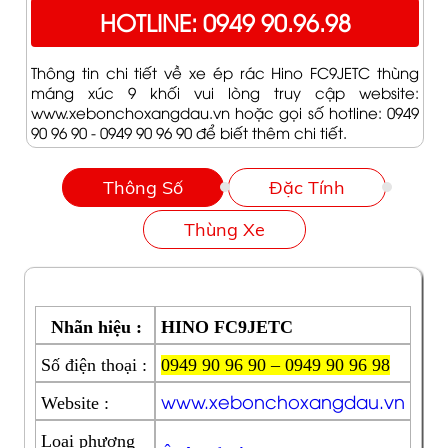
HOTLINE: 0949 90.96.98
Thông tin chi tiết về xe ép rác Hino FC9JETC thùng
máng xúc 9 khối vui lòng truy cập website:
www.xebonchoxangdau.vn hoặc gọi số hotline: 0949
90 96 90 - 0949 90 96 90 để biết thêm chi tiết.
Thông Số
Đặc Tính
Thùng Xe
Nhãn hiệu :
HINO FC9JETC
Số điện thoại :
0949 90 96 90 – 0949 90 96 98
www.xebonchoxangdau.vn
Website :
Loại phương