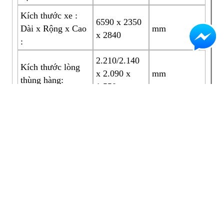
Kích thước xe :
6590 x 2350
Dài x Rộng x Cao
mm
x 2840
:
2.210/2.140
Kích thước lòng
x 2.090 x
mm
thùng hàng:
1.550
Khoảng cách trục :
3420
mm
Vết bánh xe trước
1800/1660
mm
/ sau :
Số trục :
2
Công thức bánh xe
4 x 2
:
Loại nhiên liệu :
Diesel