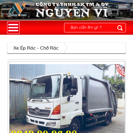
Xe Ép Rác - Chở Rác