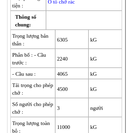
Ô tô chở rác
tiện :
Thông số
chung:
Trọng lượng bản
6305
kG
thân :
Phân bố : - Cầu
2240
kG
trước :
- Cầu sau :
4065
kG
Tải trọng cho phép
4500
kG
chở :
Số người cho phép
3
người
chở :
Trọng lượng toàn
11000
kG
bộ :